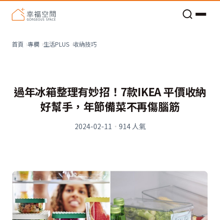
老屋預算分配與高 CP 值煥新術
收納技巧
首頁
專欄
生活PLUS
過年冰箱整理有妙招！7款IKEA 平價收納
好幫手，年節備菜不再傷腦筋
2024-02-11
·
914
人氣