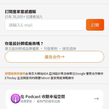
訂閱居家靈感週報
已有 38,000+ 位讀者加入
訂閱
你是設計師或廠商嗎？
建立設計師或品牌檔案 · 刊登案例 · 接受諮詢
廣告合作
媒體報導與獲獎
台灣百大網站
ADA 亞洲設計獎主辦單位
Google 優質合作夥伴
ETtoday 生活頻道特約媒體
Yahoo! 居家頻道策略夥伴
在 Podcast 收聽幸福空間
每週更新 · 最熱門的居家話題