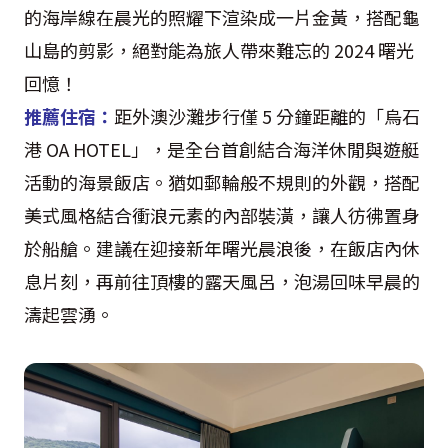
的海岸線在晨光的照耀下渲染成一片金黃，搭配龜
山島的剪影，絕對能為旅人帶來難忘的 2024 曙光
回憶！
推薦住宿：
距外澳沙灘步行僅 5 分鐘距離的「烏石
港 OA HOTEL」，是全台首創結合海洋休閒與遊艇
活動的海景飯店。猶如郵輪般不規則的外觀，搭配
美式風格結合衝浪元素的內部裝潢，讓人彷彿置身
於船艙。建議在迎接新年曙光晨浪後，在飯店內休
息片刻，再前往頂樓的露天風呂，泡湯回味早晨的
濤起雲湧。