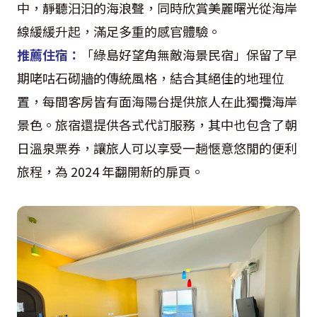
中，靜聽汩汩的海浪聲，同時欣賞美麗曙光從海岸
線緩緩升起，滿足多重的感官體驗。
推薦住宿：
「綠島好望角無敵海景民宿」保留了早
期咾咕石砌牆的傳統風格，結合其絕佳的地理位
置，每間客房皆有面海陽台提供旅人在此獨攬海岸
景色。旅宿還提供各式代訂服務，其中也包含了朝
日溫泉票券，讓旅人可以享受一趟愜意悠閒的便利
旅程，為 2024 年翻開新的扉頁。