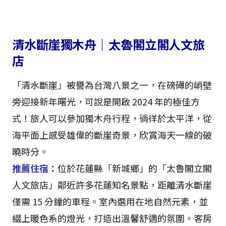
清水斷崖獨木舟｜太魯閣立閣人文旅
店
「清水斷崖」被譽為台灣八景之一，在磅礡的峭壁
旁迎接新年曙光，可說是開啟 2024 年的極佳方
式！旅人可以參加獨木舟行程，徜徉於太平洋，從
海平面上感受雄偉的斷崖奇景，欣賞海天一線的破
曉時分。
推薦住宿：
位於花蓮縣「新城鄉」的「太魯閣立閣
人文旅店」鄰近許多花蓮知名景點，距離清水斷崖
僅需 15 分鐘的車程。室內選用在地自然元素，並
綴上暖色系的燈光，打造出溫馨舒適的氛圍。客房