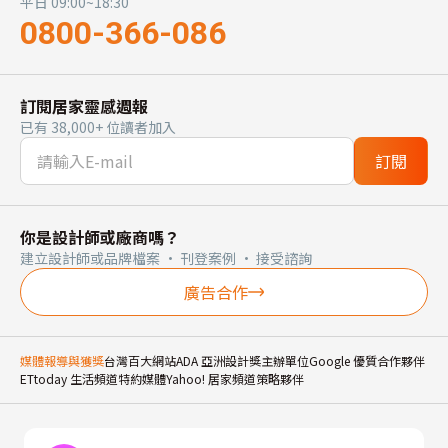
平日 09:00~18:30
0800-366-086
訂閱居家靈感週報
已有 38,000+ 位讀者加入
訂閱
你是設計師或廠商嗎？
建立設計師或品牌檔案 · 刊登案例 · 接受諮詢
廣告合作
媒體報導與獲獎
台灣百大網站
ADA 亞洲設計獎主辦單位
Google 優質合作夥伴
ETtoday 生活頻道特約媒體
Yahoo! 居家頻道策略夥伴