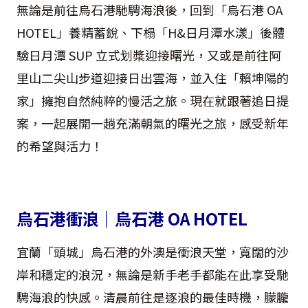
無論是前往烏石港馳騁海浪後，回到「烏石港 OA
HOTEL」養精蓄銳、下榻「H&日月潭水漾」後體
驗日月潭 SUP 立式划槳迎接曙光，又或是前往阿
里山二尖山步道迎接日出雲海，並入住「賴坤陽的
家」擁抱自然純粹的慢活之旅。現在就跟著追日提
案，一起展開一趟充滿朝氣的曙光之旅，感受新年
的希望與活力！
烏石港衝浪｜烏石港 OA HOTEL
宜蘭「頭城」烏石港的外澳是衝浪天堂，寬闊的沙
岸和穩定的浪況，無論是新手老手都能在此享受馳
騁海浪的快感。清晨前往是逐浪的最佳時機，朦朧