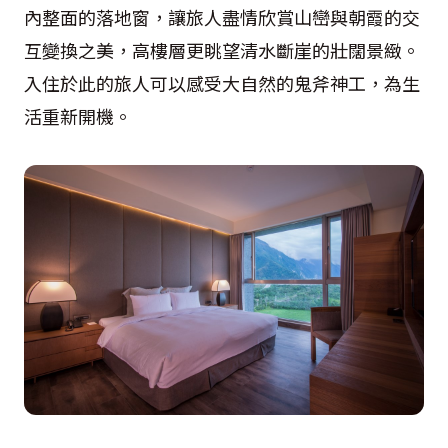
內整面的落地窗，讓旅人盡情欣賞山巒與朝霞的交
互變換之美，高樓層更眺望清水斷崖的壯闊景緻。
入住於此的旅人可以感受大自然的鬼斧神工，為生
活重新開機。