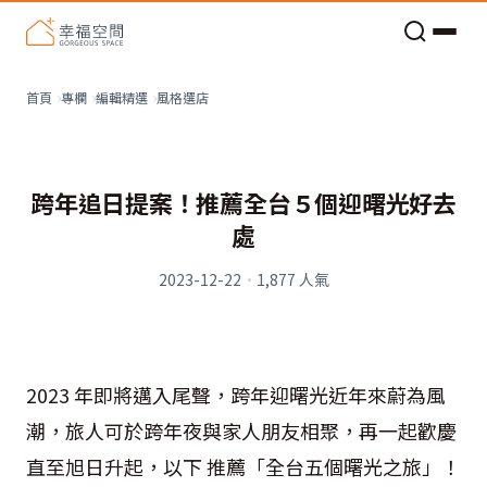
老屋預算分配與高 CP 值煥新術
看不見的居家風險和翻新關鍵
老屋預算分配與高 CP 值煥新術
風格選店
首頁
專欄
編輯精選
跨年追日提案！推薦全台５個迎曙光好去
處
2023-12-22
·
1,877
人氣
2023 年即將邁入尾聲，跨年迎曙光近年來蔚為風
潮，旅人可於跨年夜與家人朋友相聚，再一起歡慶
直至旭日升起，以下 推薦「全台五個曙光之旅」！