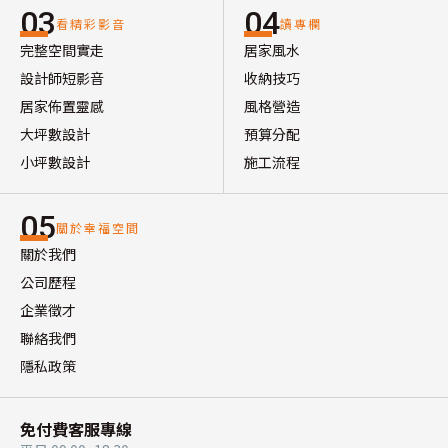
03
04
看精彩影音
讀專欄
完整空間實走
居家風水
設計師短影音
收納技巧
居家佈置靈感
風格營造
大坪數設計
預算分配
小坪數設計
施工流程
05
關於幸福空間
關於我們
公司歷程
企業徵才
聯絡我們
隱私政策
免付費客服專線