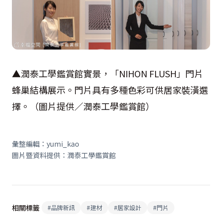
▲潤泰工學鑑賞館實景，「NIHON FLUSH」門片
蜂巢結構展示。門片具有多種色彩可供居家裝潢選
擇。（圖片提供／潤泰工學鑑賞館）
彙整編輯：yumi_kao
圖片暨資料提供：潤泰工學鑑賞館
相關標籤
#
品牌新訊
#
建材
#
居家設計
#
門片