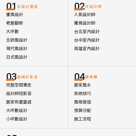
01
02
找設計靈感
找設計師
獲獎設計
人氣設計師
老屋翻新
獲獎設計師
大坪數
台北室內設計
北歐風設計
台中室內設計
現代風設計
高雄室內設計
日式風設計
03
04
看精彩影音
讀專欄
完整空間實走
居家風水
設計師短影音
收納技巧
居家佈置靈感
風格營造
大坪數設計
預算分配
小坪數設計
施工流程