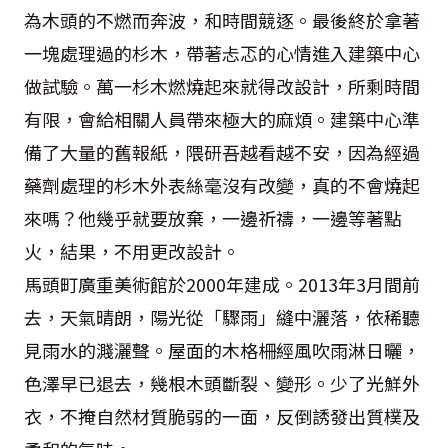
為木頭的不燃而奔波，和時間競逐。最後終於拿著
一塊處理過的杉木，帶著忐忑的心情進入建築中心
做試驗。萬一杉木燃燒起來就得改設計，所剩時間
有限，會給相關人員帶來極大的麻煩。建築中心準
備了大量的舊報紙，隈研吾越看越不安，因為經過
藥劑處理的杉木外表絲毫沒有改變，真的不會燒起
來嗎？他幾乎就要放棄，一邊祈禱，一邊等著點
火，結果，不用更改設計。
馬頭町廣重美術館於2000年建成。2013年3月間前
去，天氣晴朗，陽光從「驟雨」縫中灑落，依稀聽
見雨水的濺灑聲。屋面的木格柵經風吹雨淋日曬，
色澤早已退去，幾根木頭斷裂、變形。少了光鮮外
衣，不掩自然材質脆弱的一面，反倒誘發出質樸及