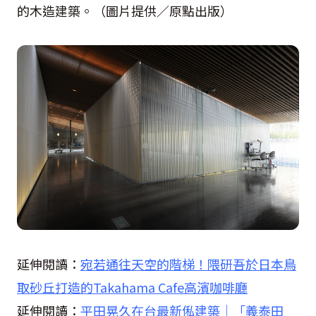
的木造建築。（圖片提供／原點出版）
延伸閱讀：
宛若通往天空的階梯！隈研吾於日本鳥
取砂丘打造的Takahama Cafe高濱咖啡廳
延伸閱讀：
平田晃久在台最新俬建築│「義泰田