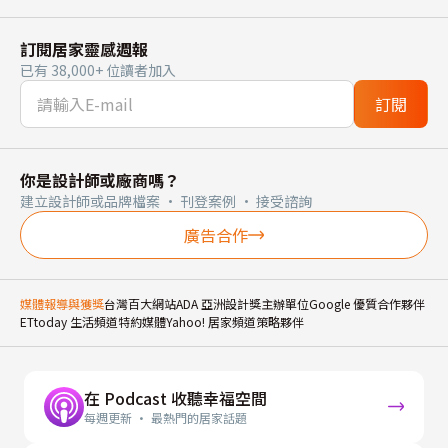
訂閱居家靈感週報
已有 38,000+ 位讀者加入
訂閱
你是設計師或廠商嗎？
建立設計師或品牌檔案 · 刊登案例 · 接受諮詢
廣告合作
媒體報導與獲獎
台灣百大網站
ADA 亞洲設計獎主辦單位
Google 優質合作夥伴
ETtoday 生活頻道特約媒體
Yahoo! 居家頻道策略夥伴
在 Podcast 收聽幸福空間
每週更新 · 最熱門的居家話題