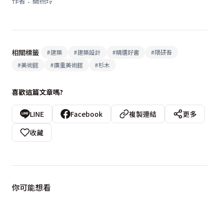
作者：簡照玲
相關標籤
#
建築
#
建築設計
#
精選好書
#
隈研吾
#
美術館
#
廣重美術館
#
杉木
喜歡這篇文章嗎?
LINE
Facebook
複製連結
更多
收藏
你可能想看