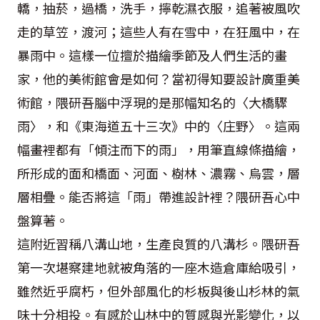
轎，抽菸，過橋，洗手，擰乾濕衣服，追著被風吹
走的草笠，渡河；這些人有在雪中，在狂風中，在
暴雨中。這樣一位擅於描繪季節及人們生活的畫
家，他的美術館會是如何？當初得知要設計廣重美
術館，隈研吾腦中浮現的是那幅知名的〈大橋驟
雨〉，和《東海道五十三次》中的〈庄野〉。這兩
幅畫裡都有「傾注而下的雨」，用筆直線條描繪，
所形成的面和橋面、河面、樹林、濃霧、烏雲，層
層相疊。能否將這「雨」帶進設計裡？隈研吾心中
盤算著。
這附近習稱八溝山地，生產良質的八溝杉。隈研吾
第一次堪察建地就被角落的一座木造倉庫給吸引，
雖然近乎腐朽，但外部風化的杉板與後山杉林的氣
味十分相投。有感於山林中的質感與光影變化，以