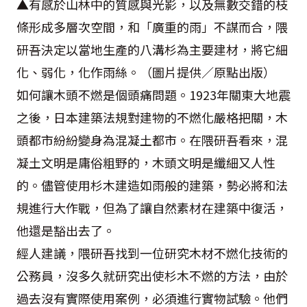
▲有感於山林中的質感與光影，以及無數交錯的枝
條形成多層次空間，和「廣重的雨」不謀而合，隈
研吾決定以當地生產的八溝杉為主要建材，將它細
化、弱化，化作雨絲。（圖片提供／原點出版）
如何讓木頭不燃是個頭痛問題。1923年關東大地震
之後，日本建築法規對建物的不燃化嚴格把關，木
頭都市紛紛變身為混凝土都市。在隈研吾看來，混
凝土文明是庸俗粗野的，木頭文明是纖細又人性
的。儘管使用杉木建造如雨般的建築，勢必將和法
規進行大作戰，但為了讓自然素材在建築中復活，
他還是豁出去了。
經人建議，隈研吾找到一位研究木材不燃化技術的
公務員，沒多久就研究出使杉木不燃的方法，由於
過去沒有實際使用案例，必須進行實物試驗。他們