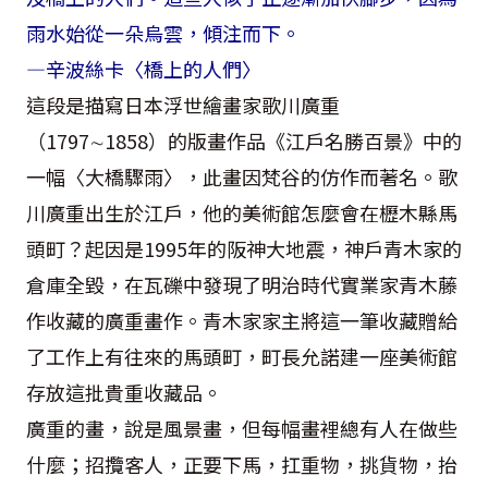
雨水始從一朵烏雲，傾注而下。
—辛波絲卡〈橋上的人們〉
這段是描寫日本浮世繪畫家歌川廣重
（1797∼1858）的版畫作品《江戶名勝百景》中的
一幅〈大橋驟雨〉，此畫因梵谷的仿作而著名。歌
川廣重出生於江戶，他的美術館怎麼會在櫪木縣馬
頭町？起因是1995年的阪神大地震，神戶青木家的
倉庫全毀，在瓦礫中發現了明治時代實業家青木藤
作收藏的廣重畫作。青木家家主將這一筆收藏贈給
了工作上有往來的馬頭町，町長允諾建一座美術館
存放這批貴重收藏品。
廣重的畫，說是風景畫，但每幅畫裡總有人在做些
什麼；招攬客人，正要下馬，扛重物，挑貨物，抬