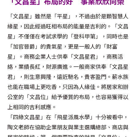
「文昌星」布局的好 事業欣欣向榮
「文昌星」雖然是「平星」，不過由於是顆智慧人
緣星，因此經過旺相布局的能量是吉利的。「文昌
星」不僅僅在考試求學的「登科甲第」，同時也是
「加官晉爵」的貴氣星，更是一般人的「財富
星」。商務企業人士供奉「文昌星君」，商務活
絡，業績長紅，財源廣進。一般商家供奉「文昌星
君」，則生意興隆，遠近馳名，貴客盈門。薪水族
也能在職場上更吃香，只因為人緣佳。將居家和辦
公室的「文昌位」給予優質的布局，也容易獲得以
上相同的吉利感應。
「四綠文昌星」在「飛星派風水學」十分被看中，
陶文老師在協助企業朋友與業主選購總部、商店與
居家的時候，第一個需要勘查的就是「文昌位」，