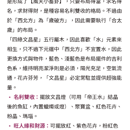
是形成了【風天小畜卦】，只要布局得當，求名得
名，求財得財，是種容易名利雙收的格局。不過由
於「西北方」為「歲破方」，因此需要執行「合太
歲」的布局。
「四綠文昌星」五行屬木，因此喜歡「水」元素來
相生，只不過下元運中「西北方」不宜置水，因此
更換方式與物件，藍色、淺藍色是布局擺件的吉利
色系，維持明亮潔淨則是必須，陽光充足，空氣流
通，花卉芬芳，「文昌星」必定常駐並提供超強能
量。
• 名利雙收：
擺放文昌燈（可用「帝王水」結晶
後的魚缸，內置蠟燭或燈）、聚寶盆、紅色花卉、
粉晶、瑪瑙。
• 旺人緣和財源：
可擺放紅、紫色花卉，粉紅色