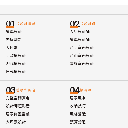
01
02
找設計靈感
找設計師
獲獎設計
人氣設計師
老屋翻新
獲獎設計師
大坪數
台北室內設計
北歐風設計
台中室內設計
現代風設計
高雄室內設計
日式風設計
03
04
看精彩影音
讀專欄
完整空間實走
居家風水
設計師短影音
收納技巧
居家佈置靈感
風格營造
大坪數設計
預算分配