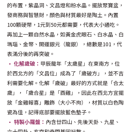
的布置，紫晶洞、文昌燈和粉水晶。擺放聚寶盆，
發商務與智慧財，顏色與材質最好是陶土。內置
100顆硬幣，1元到50元都需要，代表大小通吃。
再加上一顆自然水晶，如黃金虎眼石、白水晶、白
瑪瑙、金幣、開運銀元（龍銀），總數是101，代
表滿分後的再突破。
• 化解歲破：
甲辰龍年「太歲星」在東南方，位
於西北方的「文昌位」成為了「歲破方」，並不吉
利需要化解。化解「歲破」最好的方式就是「合太
歲」，「歲合星」是「酉雞」，因此在西北方宜擺
放「金雞報喜」雕飾（大小不拘），材質以白色陶
瓷為佳，記得底部要擺放藍色墊子。
• 特製小羅盤：
內含廿四山、先後天卦、九星、
六十四卦、玄空和奇門基因祕數。