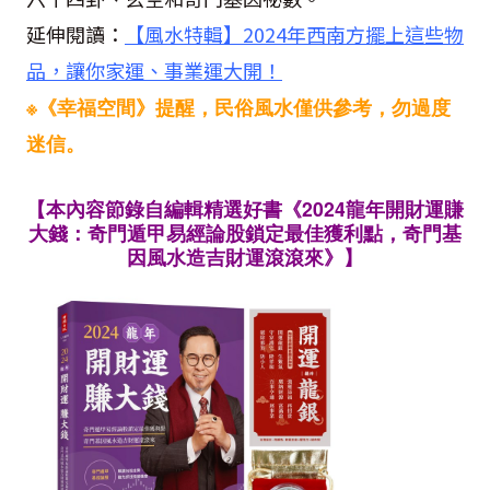
延伸閱讀：
【風水特輯】2024年西南方擺上這些物
品，讓你家運、事業運大開！
※《幸福空間》提醒，民俗風水僅供參考，勿過度
迷信。
【本內容節錄自編輯精選好書《2024龍年開財運賺
大錢：奇門遁甲易經論股鎖定最佳獲利點，奇門基
因風水造吉財運滾滾來》】