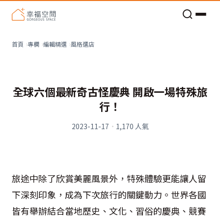
老屋預算分配與高 CP 值煥新術
看不見的居家風險和翻新關鍵
老屋預算分配與高 CP 值煥新術
風格選店
首頁
專欄
編輯精選
全球六個最新奇古怪慶典 開啟一場特殊旅
行！
2023-11-17
·
1,170
人氣
旅途中除了欣賞美麗風景外，特殊體驗更能讓人留
下深刻印象，成為下次旅行的關鍵動力。世界各國
皆有舉辦結合當地歷史、文化、習俗的慶典、競賽