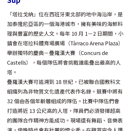
「塔拉戈納」位在西班牙東北部的地中海沿岸，是
加泰隆尼亞區的一個海港城市，擁有美味的海鮮料
理與豐富的歷史人文。每年 10 月 1－2 日期間，小
鎮會在塔拉科體育場廣場（Tàrraco Arena Plaza）
舉辦獨特的慶典－疊羅漢大賽（Concurs de
Castells），每個隊伍將會挑戰誰能疊出最高的人
塔。
疊羅漢大賽可追溯到 18 世紀，已被聯合國教科文
組織列為非物質文化遺產代表作名錄。競賽中將有
32 個由各個年齡層組成的隊伍。比賽中隊伍們會
打造將近 13 公尺高的人塔，隊員們必須發揮超高
的團隊合作精神方能成功。現場還有舞蹈、音樂表
演，傍晚時也會有壯麗的煙火秀。在觀賞完令人讚