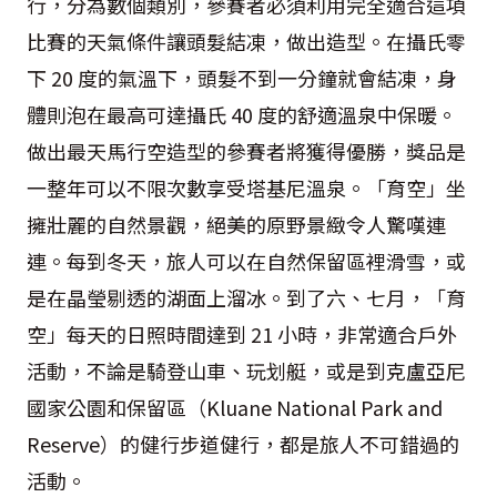
行，分為數個類別，參賽者必須利用完全適合這項
比賽的天氣條件讓頭髮結凍，做出造型。在攝氏零
下 20 度的氣溫下，頭髮不到一分鐘就會結凍，身
體則泡在最高可達攝氏 40 度的舒適溫泉中保暖。
做出最天馬行空造型的參賽者將獲得優勝，獎品是
一整年可以不限次數享受塔基尼溫泉。「育空」坐
擁壯麗的自然景觀，絕美的原野景緻令人驚嘆連
連。每到冬天，旅人可以在自然保留區裡滑雪，或
是在晶瑩剔透的湖面上溜冰。到了六、七月，「育
空」每天的日照時間達到 21 小時，非常適合戶外
活動，不論是騎登山車、玩划艇，或是到克盧亞尼
國家公園和保留區（Kluane National Park and
Reserve）的健行步道健行，都是旅人不可錯過的
活動。