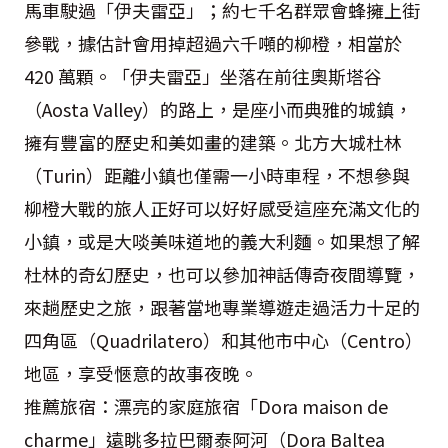
馬車駛過「伊夫雷亞」；約七千名群眾會蜂擁上街
參戰，據估計會用掉超過六千噸的柳橙，相當於
420 萬顆。「伊夫雷亞」坐落在前往奧斯塔谷
（Aosta Valley）的路上，是座小而典雅的城鎮，
擁有豐富的歷史和美如畫的建築。北方大城杜林
（Turin）距離小鎮也僅需一小時車程，不想參與
柳橙大戰的旅人正好可以好好感受這座充滿文化的
小鎮，或是大啖美味道地的義大利麵。如果想了解
杜林的奇幻歷史，也可以參加神話傳奇夜間導覽，
來趟歷史之旅，跟著當地專業導遊走過活力十足的
四角區（Quadrilatero）和其他市中心（Centro）
地區，享受愜意的故事夜晚。
推薦旅宿：漂亮的家庭旅宿「Dora maison de
charme」遠眺多拉巴爾泰阿河（Dora Baltea