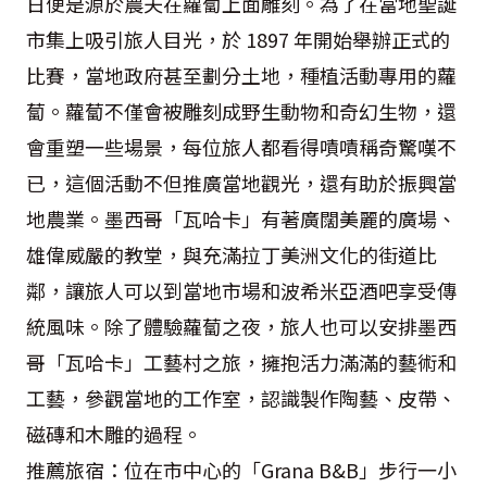
日便是源於農夫在蘿蔔上面雕刻。為了在當地聖誕
市集上吸引旅人目光，於 1897 年開始舉辦正式的
比賽，當地政府甚至劃分土地，種植活動專用的蘿
蔔。蘿蔔不僅會被雕刻成野生動物和奇幻生物，還
會重塑一些場景，每位旅人都看得嘖嘖稱奇驚嘆不
已，這個活動不但推廣當地觀光，還有助於振興當
地農業。墨西哥「瓦哈卡」有著廣闊美麗的廣場、
雄偉威嚴的教堂，與充滿拉丁美洲文化的街道比
鄰，讓旅人可以到當地市場和波希米亞酒吧享受傳
統風味。除了體驗蘿蔔之夜，旅人也可以安排墨西
哥「瓦哈卡」工藝村之旅，擁抱活力滿滿的藝術和
工藝，參觀當地的工作室，認識製作陶藝、皮帶、
磁磚和木雕的過程。
推薦旅宿：位在市中心的「Grana B&B」步行一小