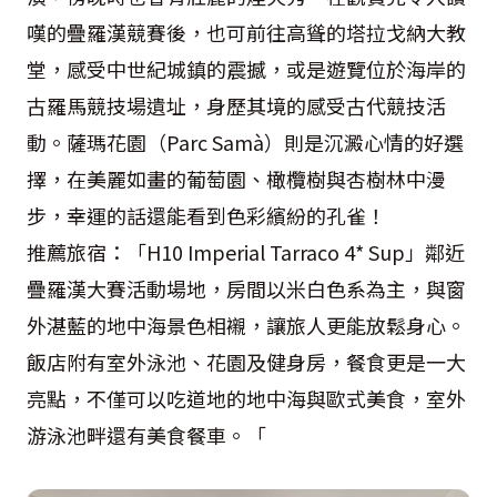
嘆的疊羅漢競賽後，也可前往高聳的塔拉戈納大教
堂，感受中世紀城鎮的震撼，或是遊覽位於海岸的
古羅馬競技場遺址，身歷其境的感受古代競技活
動。薩瑪花園（Parc Samà）則是沉澱心情的好選
擇，在美麗如畫的葡萄園、橄欖樹與杏樹林中漫
步，幸運的話還能看到色彩繽紛的孔雀！
推薦旅宿：「H10 Imperial Tarraco 4* Sup」鄰近
疊羅漢大賽活動場地，房間以米白色系為主，與窗
外湛藍的地中海景色相襯，讓旅人更能放鬆身心。
飯店附有室外泳池、花園及健身房，餐食更是一大
亮點，不僅可以吃道地的地中海與歐式美食，室外
游泳池畔還有美食餐車。「