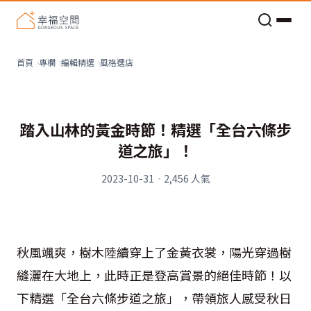
老屋預算分配與高 CP 值煥新術
看不見的居家風險和翻新關鍵
老屋預算分配與高 CP 值煥新術
風格選店
首頁
專欄
編輯精選
踏入山林的黃金時節！精選「全台六條步
道之旅」！
2023-10-31
·
2,456
人氣
秋風颯爽，樹木陸續穿上了金黃衣裳，陽光穿過樹
縫灑在大地上，此時正是登高賞景的絕佳時節！以
下精選「全台六條步道之旅」，帶領旅人感受秋日