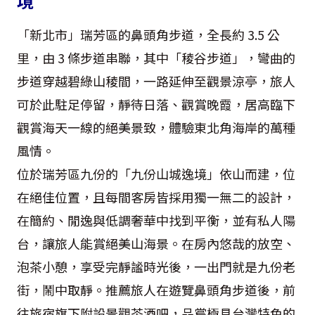
境
「新北市」瑞芳區的鼻頭角步道，全長約 3.5 公
里，由 3 條步道串聯，其中「稜谷步道」，彎曲的
步道穿越碧綠山稜間，一路延伸至觀景涼亭，旅人
可於此駐足停留，靜待日落、觀賞晚霞，居高臨下
觀賞海天一線的絕美景致，體驗東北角海岸的萬種
風情。
位於瑞芳區九份的「九份山城逸境」依山而建，位
在絕佳位置，且每間客房皆採用獨一無二的設計，
在簡約、閒逸與低調奢華中找到平衡，並有私人陽
台，讓旅人能賞絕美山海景。在房內悠哉的放空、
泡茶小憩，享受完靜謐時光後，一出門就是九份老
街，鬧中取靜。推薦旅人在遊覽鼻頭角步道後，前
往旅宿旗下附設景觀茶酒吧，品嘗極具台灣特色的