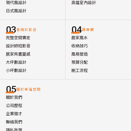
現代風設計
高雄室內設計
日式風設計
03
04
看精彩影音
讀專欄
完整空間實走
居家風水
設計師短影音
收納技巧
居家佈置靈感
風格營造
大坪數設計
預算分配
小坪數設計
施工流程
05
關於幸福空間
關於我們
公司歷程
企業徵才
聯絡我們
隱私政策