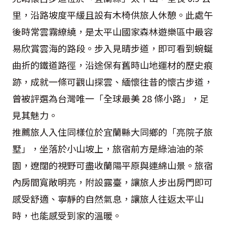
里，沿路坡度平緩且設有木椅供旅人休憩。此處午
後時常雲霧繚繞，是太平山國家森林遊樂區中最容
易欣賞雲海的路段。步入見晴步道，即可看到蜿蜒
曲折的鐵道路徑，沿途保有舊時山地運材的歷史痕
跡，成就一條可觀山探雲、緬懷往昔的懷古步道，
曾被評選為台灣唯一「全球最美 28 條小路」，足
見其魅力。
推薦旅人入住同樣位於宜蘭縣大同鄉的「亮院子旅
墅」，坐落於小山坡上，旅宿前方是綠油油的茶
園，遼闊的視野可盡收蘭陽平原與連綿山景。旅宿
內房間寬敞明亮，附設露臺，讓旅人步出房門即可
感受舒適、寧靜的自然氣息，讓旅人往返太平山
時，也能感受到家的溫暖。