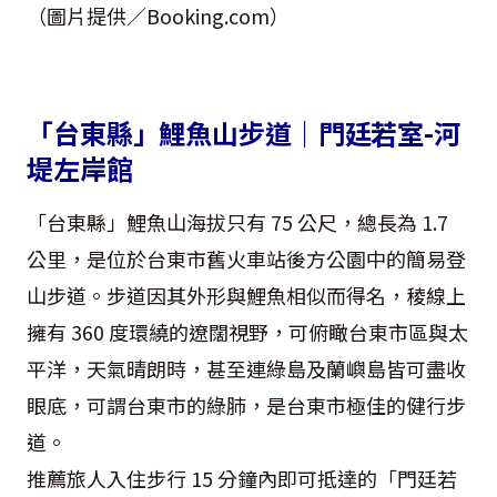
（圖片提供／Booking.com）
「台東縣」鯉魚山步道｜門廷若室-河
堤左岸館
「台東縣」鯉魚山海拔只有 75 公尺，總長為 1.7
公里，是位於台東市舊火車站後方公園中的簡易登
山步道。步道因其外形與鯉魚相似而得名，稜線上
擁有 360 度環繞的遼闊視野，可俯瞰台東市區與太
平洋，天氣晴朗時，甚至連綠島及蘭嶼島皆可盡收
眼底，可謂台東市的綠肺，是台東市極佳的健行步
道。
推薦旅人入住步行 15 分鐘內即可抵達的「門廷若