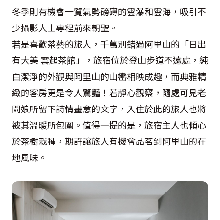
冬季則有機會一覽氣勢磅礡的雲瀑和雲海，吸引不
少攝影人士專程前來朝聖。
若是喜歡茶藝的旅人，千萬別錯過阿里山的「日出
有大美 雲起茶館」，旅宿位於登山步道不遠處，純
白潔淨的外觀與阿里山的山巒相映成趣，而典雅精
緻的客房更是令人驚豔！若靜心觀察，隨處可見老
闆娘所留下詩情畫意的文字，入住於此的旅人也將
被其溫暖所包圍。值得一提的是，旅宿主人也傾心
於茶樹栽種，期許讓旅人有機會品茗到阿里山的在
地風味。