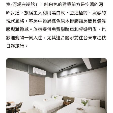
室-河堤左岸館」，純白色的建築前方是空曠的河
畔步道，旅宿主人利用黑白灰，營造極簡、沉靜的
現代風格，客房中透過棕色原木擺飾讓房間具備溫
暖與雅緻感。旅宿提供免費腳踏車和桌遊租借，也
歡迎寵物一同入住，尤其適合闔家前往台東來趟秋
日輕旅行。