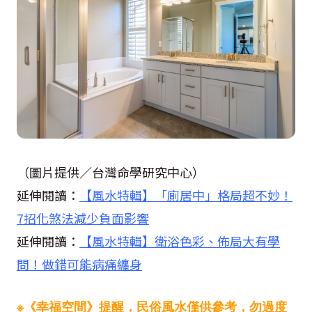
（圖片提供／台灣命學研究中心）
延伸閱讀：
【風水特輯】「廁居中」格局超不妙！
7招化煞法減少負面影響
延伸閱讀：
【風水特輯】衛浴色彩、佈局大有學
問！做錯可能病痛纏身
※《幸福空間》提醒，民俗風水僅供參考，勿過度