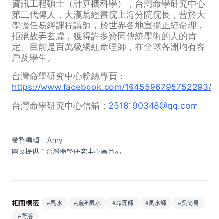
資訊工程碩士（計算機科學），台灣命學研究中心
第二代傳人，大漢易經書院上海分院院長，曾於大
學擔任易經課程講師，於世界各地宣揚正統命理，
拒絕故弄玄虛，獲得許多贊同傳統學術的人的肯
定。目前是百萬級網紅命理師，在全球各洲均有客
戶及學生。
台灣命學研究中心粉絲專頁：
https://www.facebook.com/1645596795752293/
台灣命學研究中心信箱：
2518190348@qq.com
彙整編輯 ：Amy
圖文提供：台灣命學研究中心吳尚易
相關標籤
#
風水
#
廁所風水
#
命理師
#
風水師
#
吳尚易
#
衛浴