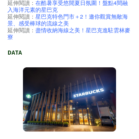
延伸閱讀：
在酷暑享受悠閒夏日氛圍！盤點4間融
入海洋元素的星巴克
延伸閱讀：
星巴克特色門市＋2！邀你觀賞無敵海
景、感受棒球的流線之美
延伸閱讀：
盡情收納海線之美！星巴克進駐雲林麥
寮
DATA