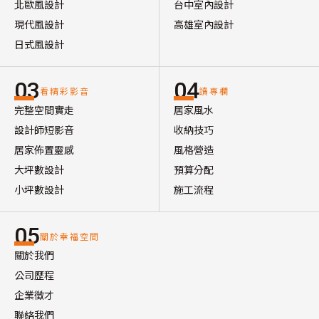
北歐風設計
台中室內設計
現代風設計
高雄室內設計
日式風設計
03
04
看精彩影音
讀專欄
完整空間實走
居家風水
設計師短影音
收納技巧
居家佈置靈感
風格營造
大坪數設計
預算分配
小坪數設計
施工流程
05
關於幸福空間
關於我們
公司歷程
企業徵才
聯絡我們