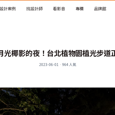
老屋預算分配與高 CP 值煥新術
設計案例
找設計師
看影音
專欄
品牌館
月光椰影的夜！台北植物園植光步道
2023-06-01
·
964
人氣