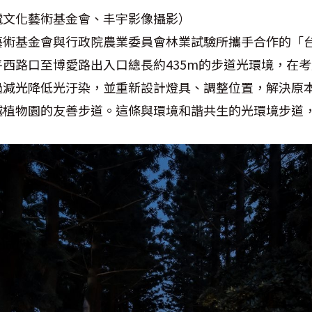
電文化藝術基金會、丰宇影像攝影）
藝術基金會與行政院農業委員會林業試驗所攜手合作的「
西路口至博愛路出入口總長約435m的步道光環境，在
過減光降低光汙染，並重新設計燈具、調整位置，解決原
越植物園的友善步道。這條與環境和諧共生的光環境步道