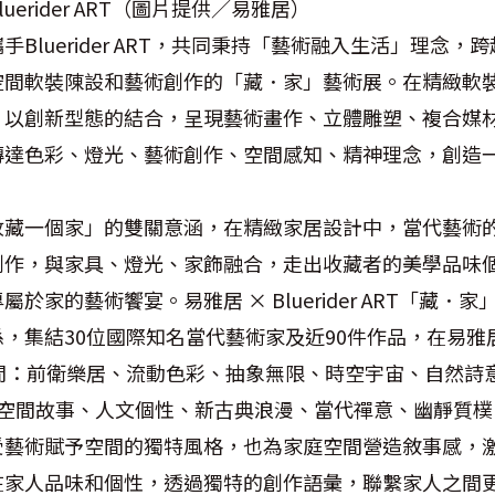
of Bluerider ART（圖片提供／易雅居）
Bluerider ART，共同秉持「藝術融入生活」理念
空間軟裝陳設和藝術創作的「藏．家」藝術展。在精緻軟
，以創新型態的結合，呈現藝術畫作、立體雕塑、複合媒
傳達色彩、燈光、藝術創作、空間感知、精神理念，創造
收藏一個家」的雙關意涵，在精緻家居設計中，當代藝術
創作，與家具、燈光、家飾融合，走出收藏者的美學品味
於家的藝術饗宴。易雅居 × Bluerider ART「藏．
，集結30位國際知名當代藝術家及近90件作品，在易雅
間：前衛樂居、流動色彩、抽象無限、時空宇宙、自然詩
奏、空間故事、人文個性、新古典浪漫、當代禪意、幽靜質
受藝術賦予空間的獨特風格，也為家庭空間營造敘事感，
在家人品味和個性，透過獨特的創作語彙，聯繫家人之間