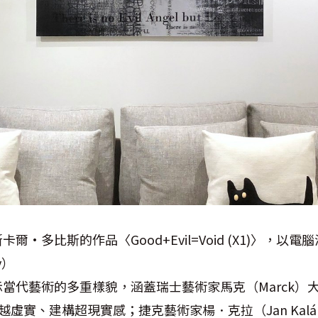
s 帕斯卡爾·多比斯的作品〈Good+Evil=Void (X1)〉
y）
當代藝術的多重樣貌，涵蓋瑞士藝術家馬克（Marck）大型
品，穿越虛實、建構超現實感；捷克藝術家楊．克拉（Jan Ka