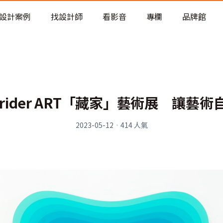
老屋預算分配與高 CP 值煥新術
設計案例
找設計師
看影音
專欄
品牌館
erider ART「藏家」藝術展 讓藝
2023-05-12
·
414
人氣