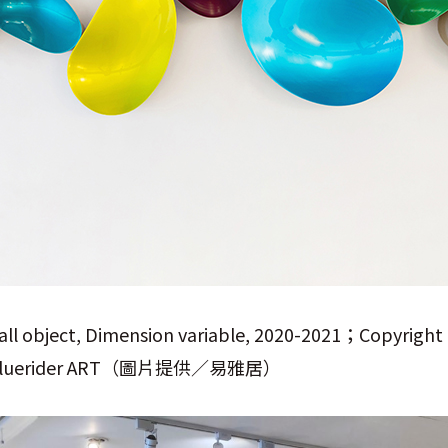
ll object, Dimension variable, 2020-2021；Copyright of
of Bluerider ART（圖片提供／易雅居）