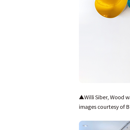
▲Willi Siber, Wood wa
images courtesy 