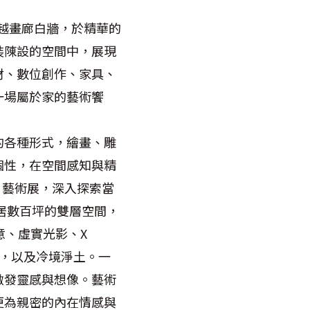
，跨越畫廊白牆，於精華的
裝陳設的空間中，展現
材、數位創作、家具、
一場屬於家的藝術饗
的各種形式，繪畫、雕
個性，在空間感知與精
家」藝術展，深入探索當
居數百坪的雙層空間，
意、虛實光影、X
樸，以及冷境淨土。一
激發靈感與想像。藝術
更為親密的內在情感與