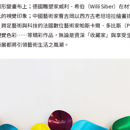
變畫布上；德國雕塑家威利．希伯（Willi Siber）
化的視覺印象；中國藝術家曹吉岡以西方古老坦培拉繪畫
足藝術與科技的法國數位藝術家帕斯卡爾．多比斯（Pasca
視覺色彩……等精彩作品，無論是資深「收藏家」與享受
術展都將引領藝術生活之風潮。