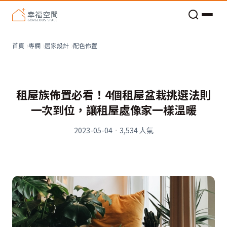
老屋預算分配與高 CP 值煥新術
配色佈置
首頁
專欄
居家設計
租屋族佈置必看！4個租屋盆栽挑選法則
一次到位，讓租屋處像家一樣溫暖
2023-05-04
·
3,534
人氣