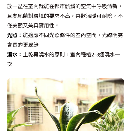
放一盆在室內就能在都市骯髒的空氣中呼吸清新，
且虎尾蘭對環境的要求不高，喜歡溫暖可耐陰，不
僅美觀又兼具實用性。
光照：
能適應不同光照條件的室內空間，光線明亮
會長的更翠綠
澆水：
土乾再澆水的原則，室內種植2-3週澆水一
次