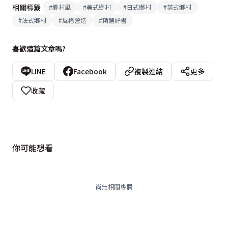
相關標籤
#
鄉村風
#
美式鄉村
#
日式鄉村
#
英式鄉村
#
法式鄉村
#
風格營造
#
精選好書
喜歡這篇文章嗎?
LINE
Facebook
複製連結
更多
收藏
你可能想看
尚無相關專欄