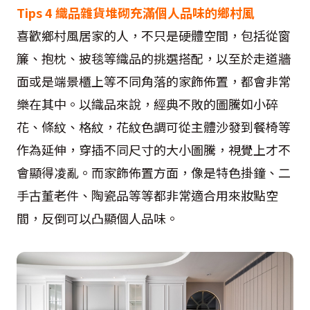
Tips 4 織品雜貨堆砌充滿個人品味的鄉村風
喜歡鄉村風居家的人，不只是硬體空間，包括從窗
簾、抱枕、披毯等織品的挑選搭配，以至於走道牆
面或是端景櫃上等不同角落的家飾佈置，都會非常
樂在其中。以織品來說，經典不敗的圖騰如小碎
花、條紋、格紋，花紋色調可從主體沙發到餐椅等
作為延伸，穿插不同尺寸的大小圖騰，視覺上才不
會顯得凌亂。而家飾佈置方面，像是特色掛鐘、二
手古董老件、陶瓷品等等都非常適合用來妝點空
間，反倒可以凸顯個人品味。