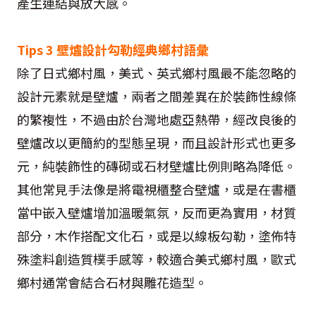
產生連結與放大感。
Tips 3 壁爐設計勾勒經典鄉村語彙
除了日式鄉村風，美式、英式鄉村風最不能忽略的
設計元素就是壁爐，兩者之間差異在於裝飾性線條
的繁複性，不過由於台灣地處亞熱帶，經改良後的
壁爐改以更簡約的型態呈現，而且設計形式也更多
元，純裝飾性的磚砌或石材壁爐比例則略為降低。
其他常見手法像是將電視櫃整合壁爐，或是在書櫃
當中嵌入壁爐增加溫暖氣氛，反而更為實用，材質
部分，木作搭配文化石，或是以線板勾勒，塗佈特
殊塗料創造質樸手感等，較適合美式鄉村風，歐式
鄉村通常會結合石材與雕花造型。