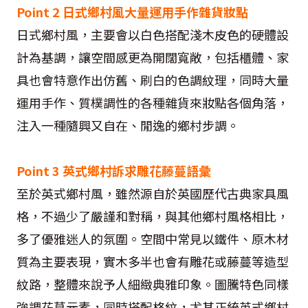
Point 2 日式鄉村風大量運用手作雜貨妝點
日式鄉村風，主要會以白色搭配淺木皮色的硬體設
計為基調，讓空間感更為開闊寬敞，包括櫃體、家
具也會特意作出仿舊、刷白的色調紋理，同時大量
運用手作、質樸調性的各種雜貨來妝點各個角落，
注入一種隨興又自在、閒逸的鄉村步調。
Point 3 英式鄉村訴求雕花藤蔓語彙
至於英式鄉村風，雖然源自於英國歷代古典家具風
格，不過少了嚴謹和對稱，與其他鄉村風格相比，
多了優雅迷人的氛圍。空間中常見以鐵件、原木材
質為主要表現，實木多半也會有雕花或藤蔓等造型
紋路，整體來說予人細緻典雅印象。圖騰特色同樣
強調花草元素，同時搭配格紋，尤其正統英式鄉村