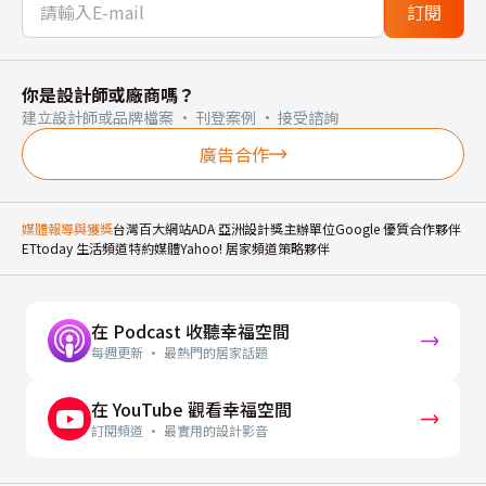
訂閱
你是設計師或廠商嗎？
建立設計師或品牌檔案 · 刊登案例 · 接受諮詢
廣告合作
媒體報導與獲獎
台灣百大網站
ADA 亞洲設計獎主辦單位
Google 優質合作夥伴
ETtoday 生活頻道特約媒體
Yahoo! 居家頻道策略夥伴
在 Podcast 收聽幸福空間
每週更新 · 最熱門的居家話題
在 YouTube 觀看幸福空間
訂閱頻道 · 最實用的設計影音