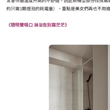
常會伴隨溫度升高的不舒適，因此新機型部分改採風
約只需1顆燈泡的耗電量），重點是美女們再也不用
《聰明雙吸口 淋浴告別霧茫茫》