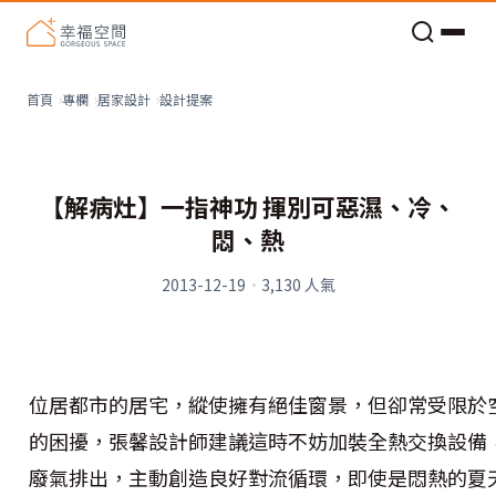
老屋預算分配與高 CP 值煥新術
設計提案
首頁
專欄
居家設計
【解病灶】一指神功 揮別可惡濕、冷、
悶、熱
2013-12-19
·
3,130
人氣
位居都市的居宅，縱使擁有絕佳窗景，但卻常受限於
的困擾，張馨設計師建議這時不妨加裝全熱交換設備
廢氣排出，主動創造良好對流循環，即使是悶熱的夏