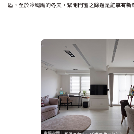
盾，至於冷颼颼的冬天，緊閉門窗之餘還是能享有新