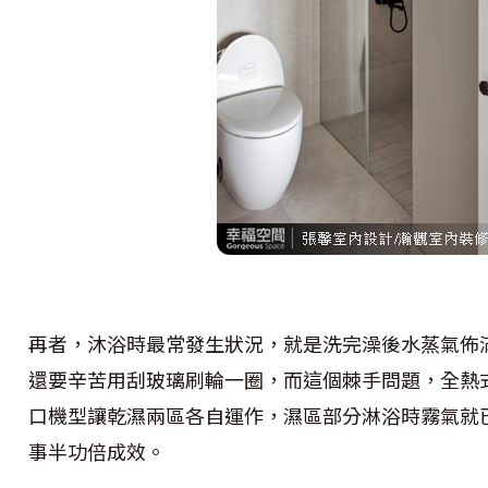
再者，沐浴時最常發生狀況，就是洗完澡後水蒸氣佈
還要辛苦用刮玻璃刷輪一圈，而這個棘手問題，全熱
口機型讓乾濕兩區各自運作，濕區部分淋浴時霧氣就
事半功倍成效。