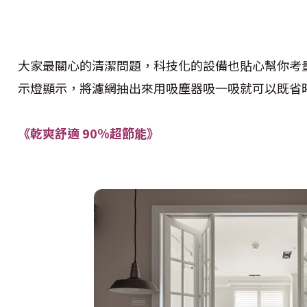
大家最關心的清潔問題，科技化的設備也貼心幫你考量
示燈顯示，將濾網抽出來用吸塵器吸一吸就可以既省
《乾爽舒適 90％超節能》