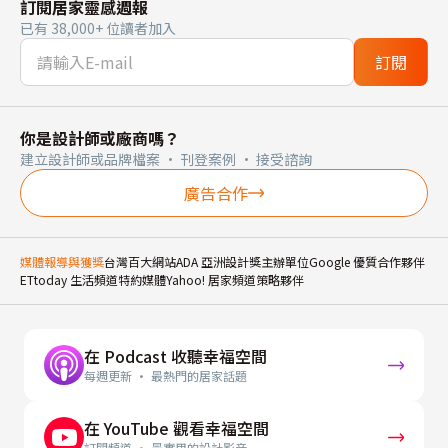
訂閱居家靈感週報
已有 38,000+ 位讀者加入
訂閱
你是設計師或廠商嗎？
建立設計師或品牌檔案 · 刊登案例 · 接受諮詢
廣告合作
媒體報導與獲獎
台灣百大網站
ADA 亞洲設計獎主辦單位
Google 優質合作夥伴
ETtoday 生活頻道特約媒體
Yahoo! 居家頻道策略夥伴
在 Podcast 收聽幸福空間
每週更新 · 最熱門的居家話題
在 YouTube 觀看幸福空間
訂閱頻道 · 最實用的設計影音