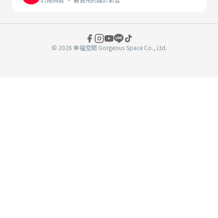
© 2026 幸福空間 Gorgeous Space Co., Ltd.
分
享
至
book
WeChat
複製連結