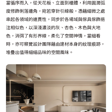
當循序而入，從天花板、立面到櫃體，利用圓潤弧
度修飾俐落邊角，宛若穿針引線般，憑藉細微之處
串起各領域的連貫性，同步於各場域與傢具傢飾挹
注相似色，以深淺濃淡的灰、杏色、木色與大地
色，消弭了有形界線，柔化了空間神情，當細看
時，亦可察覺設計團隊藉由建材本身的紋理痕跡，
堆疊出值得細細品味的空間風味。