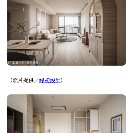
（照片提供／
緣初設計
）