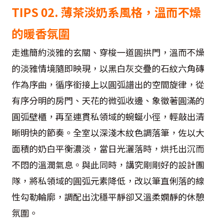
TIPS 02. 薄茶淡奶系風格，溫而不燥
的暖香氛圍
走進簡約淡雅的玄關、穿梭一道圓拱門，溫而不燥
的淡雅情境隨即映現，以黑白灰交疊的石紋六角磚
作為序曲，循序銜接上以圓弧譜出的空間旋律，從
有序分明的房門、天花的微弧收邊、象徵著圓滿的
圓弧壁櫃，再至連貫私領域的蜿蜒小徑，輕敲出清
晰明快的節奏。全室以深淺木紋色調落筆，佐以大
面積的奶白平衡濃淡，當日光灑落時，烘托出沉而
不悶的溫潤氣息。與此同時，講究剛剛好的設計團
隊，將私領域的圓弧元素降低，改以筆直俐落的線
性勾勒輪廓，調配出沈穩平靜卻又溫柔嫻靜的休憩
氛圍。