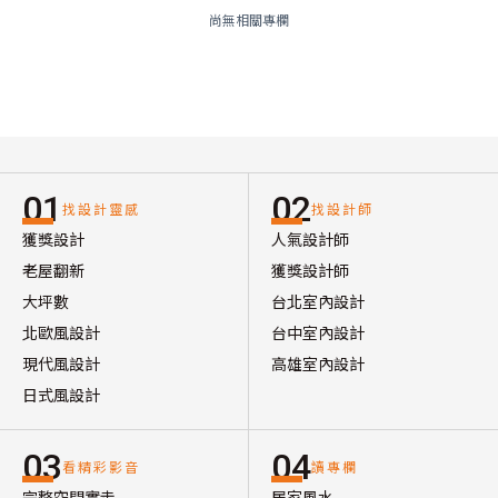
尚無相關專欄
01
02
找設計靈感
找設計師
獲獎設計
人氣設計師
老屋翻新
獲獎設計師
大坪數
台北室內設計
北歐風設計
台中室內設計
現代風設計
高雄室內設計
日式風設計
03
04
看精彩影音
讀專欄
完整空間實走
居家風水