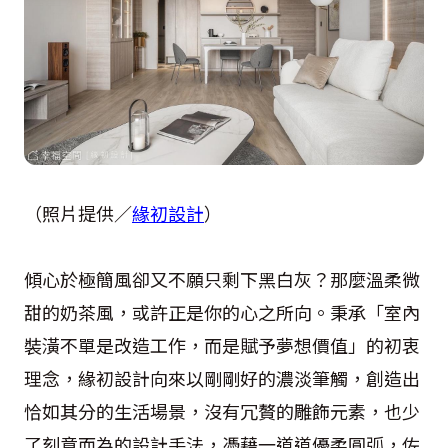
（照片提供／
緣初設計
）
傾心於極簡風卻又不願只剩下黑白灰？那麼溫柔微
甜的奶茶風，或許正是你的心之所向。秉承「室內
裝潢不單是改造工作，而是賦予夢想價值」的初衷
理念，緣初設計向來以剛剛好的濃淡筆觸，創造出
恰如其分的生活場景，沒有冗贅的雕飾元素，也少
了刻意而為的設計手法，憑藉一道道優柔圓弧，佐