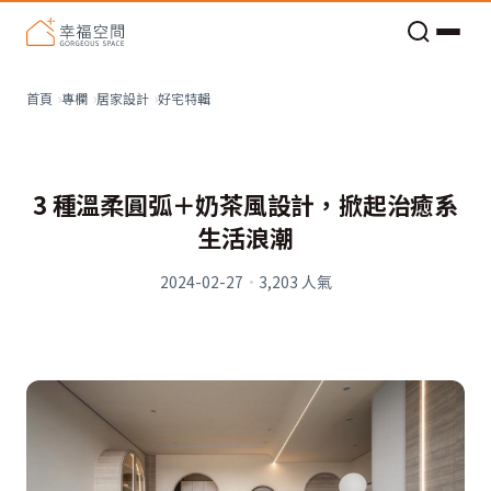
老屋預算分配與高 CP 值煥新術
好宅特輯
首頁
專欄
居家設計
3 種溫柔圓弧＋奶茶風設計，掀起治癒系
生活浪潮
2024-02-27
·
3,203
人氣