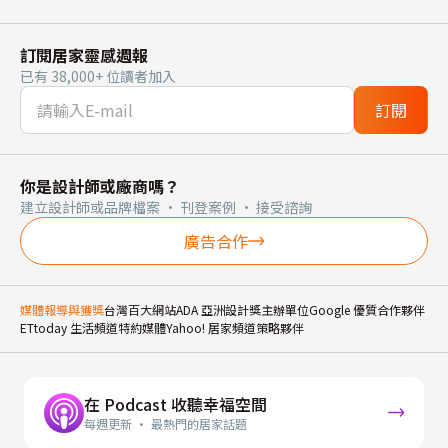
訂閱居家靈感週報
已有 38,000+ 位讀者加入
訂閱
你是設計師或廠商嗎？
建立設計師或品牌檔案 · 刊登案例 · 接受諮詢
廣告合作
媒體報導與獲獎
台灣百大網站
ADA 亞洲設計獎主辦單位
Google 優質合作夥伴
ETtoday 生活頻道特約媒體
Yahoo! 居家頻道策略夥伴
在 Podcast 收聽幸福空間
每週更新 · 最熱門的居家話題