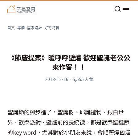
老屋預算分配與高 CP 值煥新術
好宅特輯
首頁
專欄
居家設計
《節慶提案》暖呼呼壁爐 歡迎聖誕老公公
來作客！！
2013-12-16
·
5,555
人氣
聖誕節的腳步進了，聖誕樹、耶誕禮物、銀白世
界、歡樂派對、壁爐前的長統襪，都是歡樂聖誕節
的key word，尤其對於小朋友來說，會順著煙囪溜