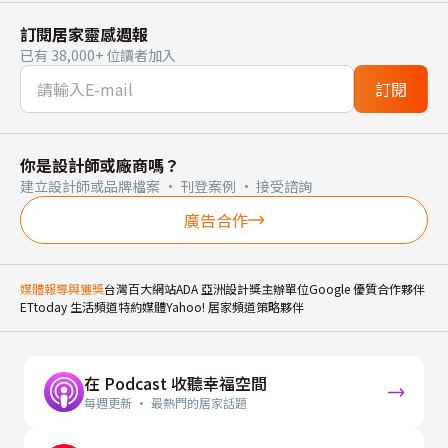
訂閱居家靈感週報
已有 38,000+ 位讀者加入
訂閱
你是設計師或廠商嗎？
建立設計師或品牌檔案 · 刊登案例 · 接受諮詢
廣告合作
媒體報導與獲獎
台灣百大網站
ADA 亞洲設計獎主辦單位
Google 優質合作夥伴
ETtoday 生活頻道特約媒體
Yahoo! 居家頻道策略夥伴
在 Podcast 收聽幸福空間
每週更新 · 最熱門的居家話題