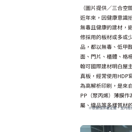
（圖片提供／三合空
近年來，因健康意識
無毒且健康的建材，避
修採用的板材或多或
品，都以無毒、低甲
面、門片、櫃體、格
翰可國際建材明白屋主
真板，經常使用HDP寫真板
為高解析印刷，是來
PP（聚丙烯）薄膜
屬、織品等多樣質材
※根據環保署定義，室內總揮