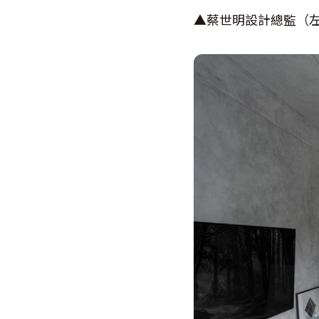
▲蔡世明設計總監（