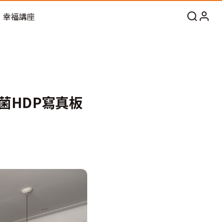
幸福講座
菌HDP寫真板