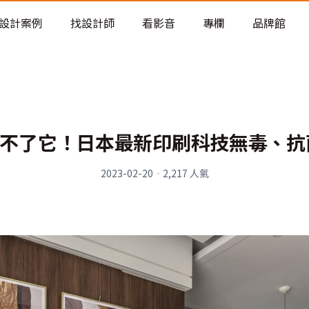
老屋預算分配與高 CP 值煥新術
看不見的居家風險和翻新關鍵
設計案例
找設計師
看影音
專欄
品牌館
老屋預算分配與高 CP 值煥新術
不了它！日本最新印刷科技無毒、抗
2023-02-20
·
2,217
人氣