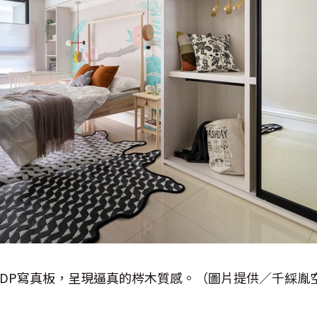
DP寫真板，呈現逼真的梣木質感。（圖片提供／千綵胤