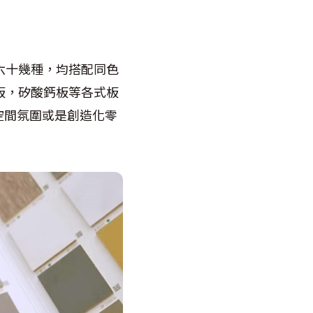
六十幾種，均搭配同色
板，矽酸鈣板等各式板
空間氛圍或是創造化零