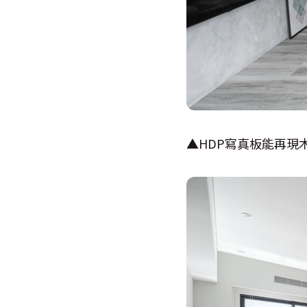
▲HDP寫真板能再