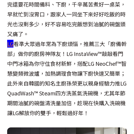
完還要花時間備料、下廚，千辛萬苦煮好一桌菜，
早就忙到沒胃口，跟家人一同坐下來好好吃飯的時
光也沒剩多少，好不容易吃完飯想到油膩的碗盤頭
又痛了。
LG
看準大眾過年常為下廚煩惱，推薦三大「廚備幹
部」做你的廚房神隊友！LG InstaView™敲敲看門
中門冰箱為你守住食材新鮮，搭配LG NeoChef™智
慧變頻微波爐，加熱調理食物讓下廚快速又簡單；
此外來自韓國的知名主廚孫榮更以親身經驗力推LG
QuadWash™ Steam四方洗蒸氣洗碗機，尤其年節
期間油膩的碗盤清洗量加倍，趁現在快購入洗碗機
讓LG解放你的雙手，輕鬆過好年！