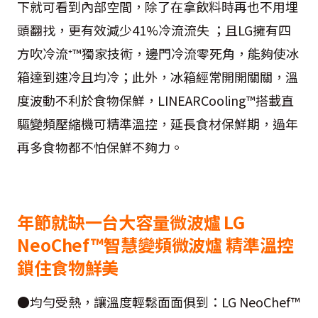
下就可看到內部空間，除了在拿飲料時再也不用埋
頭翻找，更有效減少41%冷流流失 ；且LG擁有四
方吹冷流⁺™獨家技術，邊門冷流零死角，能夠使冰
箱達到速冷且均冷；此外，冰箱經常開開關關，溫
度波動不利於食物保鮮，LINEARCooling™搭載直
驅變頻壓縮機可精準溫控，延長食材保鮮期，過年
再多食物都不怕保鮮不夠力。
年節就缺一台大容量微波爐 LG
NeoChef™智慧變頻微波爐 精準溫控
鎖住食物鮮美
●均勻受熱，讓溫度輕鬆面面俱到：LG NeoChef™