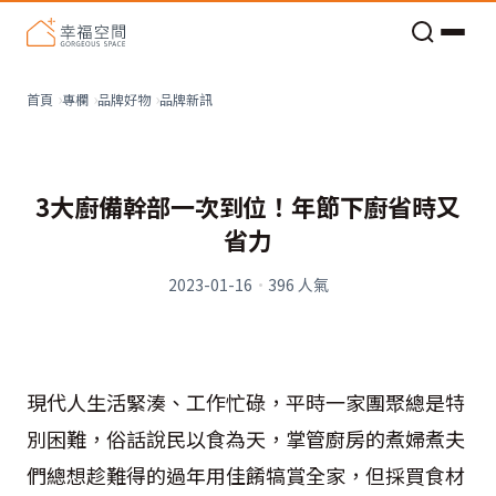
老屋預算分配與高 CP 值煥新術
品牌新訊
首頁
專欄
品牌好物
3大廚備幹部一次到位！年節下廚省時又
省力
2023-01-16
·
396
人氣
現代人生活緊湊、工作忙碌，平時一家團聚總是特
別困難，俗話說民以食為天，掌管廚房的煮婦煮夫
們總想趁難得的過年用佳餚犒賞全家，但採買食材