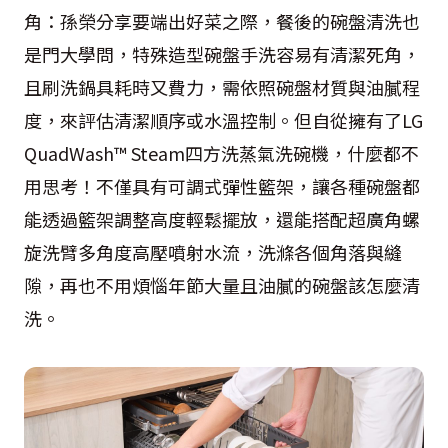
角：孫榮分享要端出好菜之際，餐後的碗盤清洗也
是門大學問，特殊造型碗盤手洗容易有清潔死角，
且刷洗鍋具耗時又費力，需依照碗盤材質與油膩程
度，來評估清潔順序或水溫控制。但自從擁有了LG
QuadWash™ Steam四方洗蒸氣洗碗機，什麼都不
用思考！不僅具有可調式彈性籃架，讓各種碗盤都
能透過籃架調整高度輕鬆擺放，還能搭配超廣角螺
旋洗臂多角度高壓噴射水流，洗滌各個角落與縫
隙，再也不用煩惱年節大量且油膩的碗盤該怎麼清
洗。