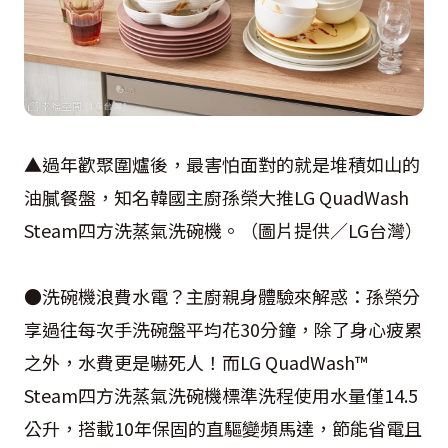
▲過年歡聚圍爐後，最害怕面對的就是堆積如山的
油膩餐盤，知名韓國主廚孫榮大推LG QuadWash
Steam四方洗蒸氣洗碗機。（圖片提供／LG台灣）
●洗碗機浪費水電？主廚親身體驗來解惑：孫榮分
享過往每次手洗碗盤平均花30分鐘，除了身心疲累
之外，水費更是嚇死人！而LG QuadWash™
Steam四方洗蒸氣洗碗機標準洗程使用水量僅14.5
公升，搭載10年保固的直驅變頻馬達，節能省電且