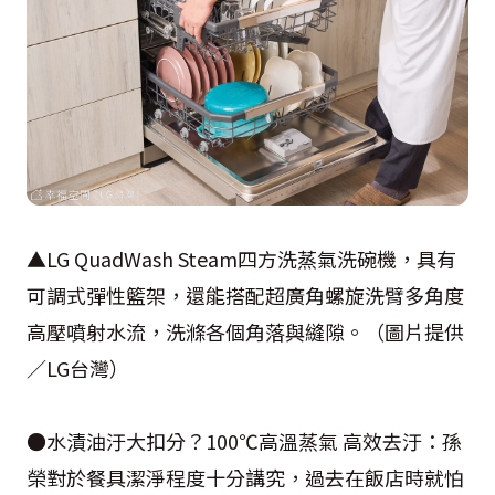
▲LG QuadWash Steam四方洗蒸氣洗碗機，具有
可調式彈性籃架，還能搭配超廣角螺旋洗臂多角度
高壓噴射水流，洗滌各個角落與縫隙。（圖片提供
／LG台灣）
●水漬油汙大扣分？100℃高溫蒸氣 高效去汙：孫
榮對於餐具潔淨程度十分講究，過去在飯店時就怕