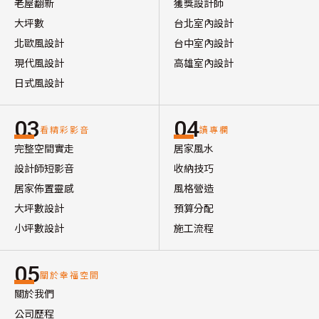
老屋翻新
獲獎設計師
大坪數
台北室內設計
北歐風設計
台中室內設計
現代風設計
高雄室內設計
日式風設計
03
04
看精彩影音
讀專欄
完整空間實走
居家風水
設計師短影音
收納技巧
居家佈置靈感
風格營造
大坪數設計
預算分配
小坪數設計
施工流程
05
關於幸福空間
關於我們
公司歷程