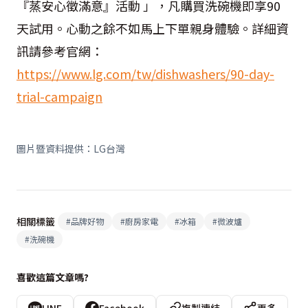
『蒸安心徵滿意』活動 」，凡購買洗碗機即享90
天試用。心動之餘不如馬上下單親身體驗。詳細資
訊請參考官網：
https://www.lg.com/tw/dishwashers/90-day-
trial-campaign
圖片暨資料提供：LG台灣
相關標籤
#
品牌好物
#
廚房家電
#
冰箱
#
微波爐
#
洗碗機
喜歡這篇文章嗎?