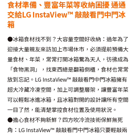
食材準備、豐富年菜等收納困擾 通通
交給LG InstaView™ 敲敲看門中門冰
箱
●冰箱食材找不到？大容量空間好收納：過年為了
迎接大量親友來訪加上市場休市，必須提前預備大
量食材、年菜，常常打開冰箱驚為天人，彷彿成為
「食物黑洞」，找東西總是翻箱倒櫃，食材也常常
放到忘記。LG InstaView™ 敲敲看門中門冰箱擁有
超大冷藏冷凍空間，加上可調整層架，讓豐富年菜
可以輕鬆冰進冰箱，且冰箱對開的設計讓所有空間
一目了然，能清楚掌控食材位置及使用狀況。
●擔心食材不夠新鮮？四方吹冷流技術保鮮無死
角：LG InstaView™ 敲敲看門中門冰箱只要輕敲兩