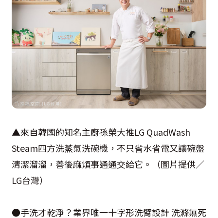
▲來自韓國的知名主廚孫榮大推LG QuadWash
Steam四方洗蒸氣洗碗機，不只省水省電又讓碗盤
清潔溜溜，善後麻煩事通通交給它。（圖片提供／
LG台灣）
●手洗才乾淨？業界唯一十字形洗臂設計 洗滌無死