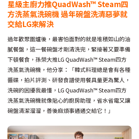
星級主廚力推QuadWash™ Steam四
方洗蒸氣洗碗機 過年碗盤洗清惡夢就
交給LG來解決
過年歡聚圍爐後，最害怕面對的就是堆積如山的油
膩餐盤，這一餐碗盤才剛清洗完，緊接著又要準備
下頓餐食，孫榮大推LG QuadWash™ Steam四方
洗蒸氣洗碗機，他分享：「韓式料理總是會有各種
醬碟，拍片評測、研發食譜使用餐具量更為驚人，
洗碗的困擾我最懂，LG QuadWash™ Steam四方
洗蒸氣洗碗機就像貼心的廚房助理，省水省電又讓
碗盤清潔溜溜，善後麻煩事通通交給它！」