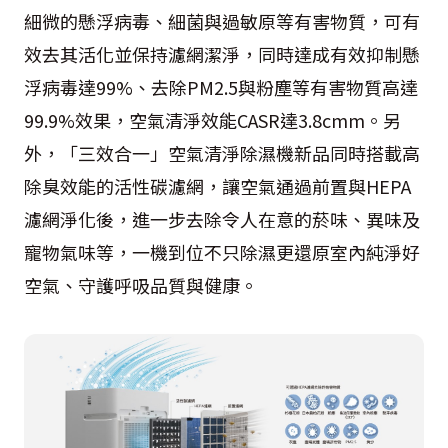
細微的懸浮病毒、細菌與過敏原等有害物質，可有
效去其活化並保持濾網潔淨，同時達成有效抑制懸
浮病毒達99%、去除PM2.5與粉塵等有害物質高達
99.9%效果，空氣清淨效能CASR達3.8cmm。另
外，「三效合一」空氣清淨除濕機新品同時搭載高
除臭效能的活性碳濾網，讓空氣通過前置與HEPA
濾網淨化後，進一步去除令人在意的菸味、異味及
寵物氣味等，一機到位不只除濕更還原室內純淨好
空氣、守護呼吸品質與健康。