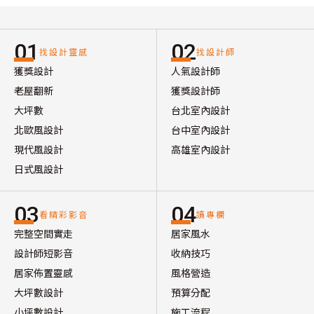
01
02
找設計靈感
找設計師
獲獎設計
人氣設計師
老屋翻新
獲獎設計師
大坪數
台北室內設計
北歐風設計
台中室內設計
現代風設計
高雄室內設計
日式風設計
03
04
看精彩影音
讀專欄
完整空間實走
居家風水
設計師短影音
收納技巧
居家佈置靈感
風格營造
大坪數設計
預算分配
小坪數設計
施工流程