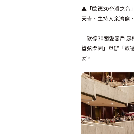
▲「歐德30台灣之
天吉、主持人余濟倫
「歐德30關愛客戶 
管弦樂團」舉辦「歐德
宴。