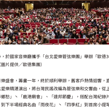
，於國家音樂廳攜手「台北愛樂管弦樂團」舉辦「歐德3
（圖片提供／歐德集團）
音樂盛會，籌畫一年，終於順利舉辦，舊客戶熱情迴響，
北愛樂精湛演出，將台灣民謠改編為管弦樂和交響曲，從
春鄉愁」丶「鹿港廟會」、「達邦節慶」，搭配台灣紀錄
，到下半場經典名曲「雨夜花」丶「四季紅」到首席小提