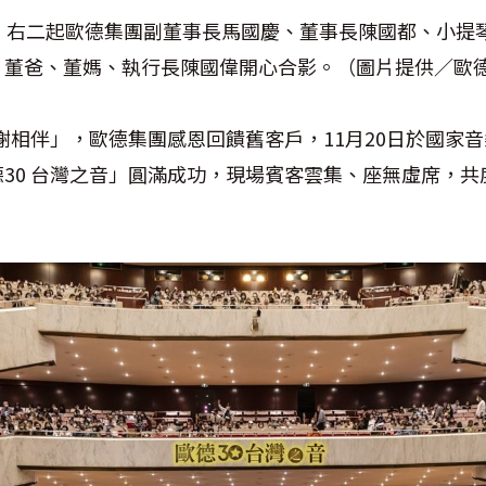
音」右二起歐德集團副董事長馬國慶、董事長陳國都、小提
、董爸、董媽、執行長陳國偉開心合影。（圖片提供／歐
感謝相伴」，歐德集團感恩回饋舊客戶，11月20日於國家
30 台灣之音」圓滿成功，現場賓客雲集、座無虛席，共