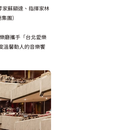
琴家蘇顯達、指揮家林
德集團）
音樂廳攜手「台北愛樂
度溫馨動人的音樂饗