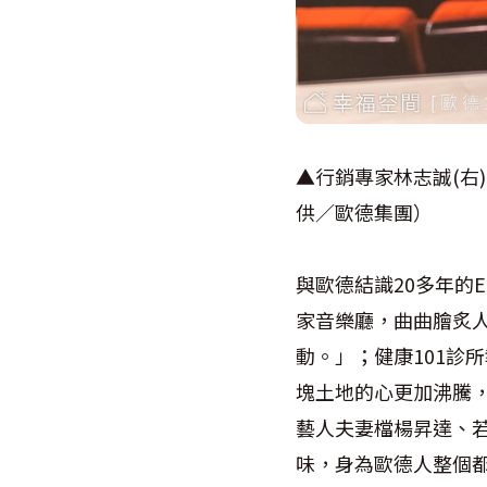
▲行銷專家林志誠(右
供／歐德集團）
與歐德結識20多年的
家音樂廳，曲曲膾炙
動。」；健康101診
塊土地的心更加沸騰
藝人夫妻檔楊昇達、
味，身為歐德人整個