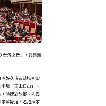
0 台灣之音」，受到熱
直呼好久沒有踏進神聖
上半場「玉山日出」丶
片，喚起對故鄉、先民
琴家蘇顯達、名指揮家