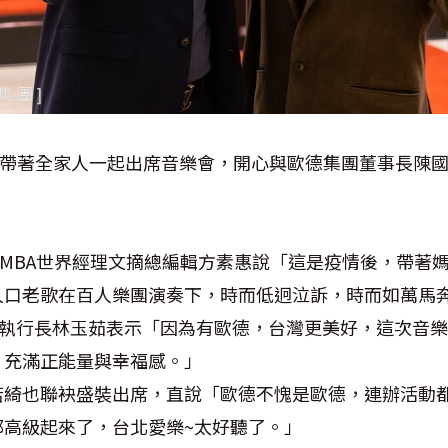
)帶著全家人一起出席音樂會，開心與歐德集團董事長陳國
EMBA世界經理文摘總編輯方素惠說「這是疫情後，帶著
人口老歌在百人樂團演奏下，時而低迥泣訴，時而如萬馬
所執行長林玉茹表示「因為有歐德，台灣更美好，這次音
，充滿正能量與幸福感。」
若綺也聯袂盛裝出席，直說「歐德不愧是歐德，連辦活動
都高級起來了，台北愛樂~太好聽了。」