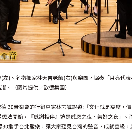
(左)、名指揮家林天吉老師(右)與樂團，協奏「月亮代
高潮。（圖片提供／歐德集團）
德 30音樂會的行銷專家林志誠說道:「文化就是高度，
Life 生活從想法開始，『感謝相伴』這是感恩之夜、美好之夜
德30攜手台北愛樂，讓大家聽見台灣的聲音，成就善緣，