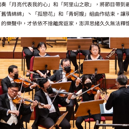
協奏「月亮代表我的心」和「阿里山之歌」，將節目帶到
「舊情綿綿」丶「孤戀花」和「青蚵嫂」組曲作結束，讓
」的樂聲中，才依依不捨離席返家，澎湃思緒久久無法釋