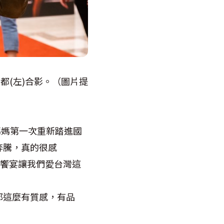
都(左)合影。（圖片提
媽媽第一次重新踏進國
奔騰，真的很感
樂饗宴讓我們愛台灣這
都這麼有質感，有品