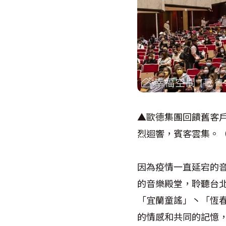
▲歐德集團回饋舊客戶
烈迴響，賓客雲集。
因為疫情一直延宕的
的音樂殿堂，聆聽台
「宜蘭童謠」丶「恆
的情感和共同的記憶