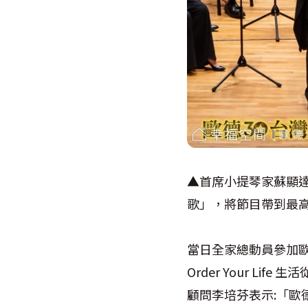
▲首席小提琴家蘇顯達
歌」，將節目帶到最
當日全家總動員參加歐
Order Your 
顧問李培芬表示:「歐