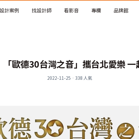
老屋預算分配與高 CP 值煥新術
看不見的居家風險和翻新關鍵
設計案例
找設計師
看影音
專欄
品牌館
老屋預算分配與高 CP 值煥新術
「歐德30台灣之音」攜台北愛樂 
2022-11-25
·
338
人氣