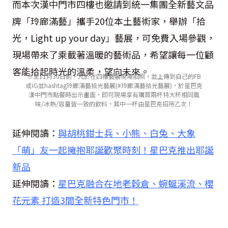
而本次漢中門市四樓也邀請到統一集團全新藝文品
牌「玲廊滿藝」攜手20位本土藝術家，舉辦「拾
光，Light up your day」藝展，可免費入場參觀，
現場帶來了乘載著溫暖的藝術品，希望讓每一位顧
客能拾起時光的溫柔，望向未來。
※至11月30日前，凡於在四樓藝展現場拍照，並上傳到自己的FB
或IG並hashtag玲廊滿藝拾光藝展(#玲廊滿藝拾光藝展)，於星巴克
漢中門市點餐時出示畫面，即可現場享有購買兩杯特大杯相同風
味/冰熱/容量皆一致的飲料，其中一杯由星巴克招待乙次！
延伸閱讀：
與胡桃鉗士兵、小熊、白兔、大象
「萌」友一起擁抱耶誕歡聚時刻！星巴克推出耶誕
新品
延伸閱讀：
星巴克融合在地老穀倉、蜿蜒溪流、櫻
花元素 打造3間全新特色門市！