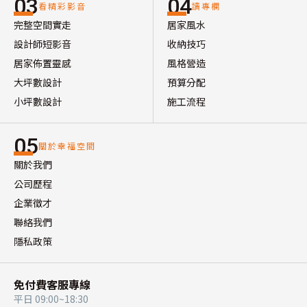
03
04
看精彩影音
讀專欄
完整空間實走
居家風水
設計師短影音
收納技巧
居家佈置靈感
風格營造
大坪數設計
預算分配
小坪數設計
施工流程
05
關於幸福空間
關於我們
公司歷程
企業徵才
聯絡我們
隱私政策
免付費客服專線
平日 09:00~18:30