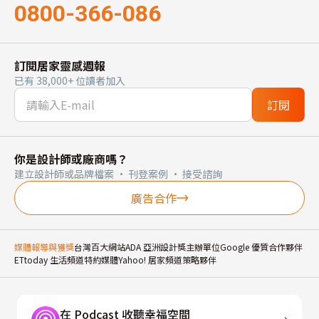
0800-366-086
訂閱居家靈感週報
已有 38,000+ 位讀者加入
訂閱
你是設計師或廠商嗎？
建立設計師或品牌檔案 · 刊登案例 · 接受諮詢
廣告合作
媒體報導與獲獎
台灣百大網站
ADA 亞洲設計獎主辦單位
Google 優質合作夥伴
ETtoday 生活頻道特約媒體
Yahoo! 居家頻道策略夥伴
在 Podcast 收聽幸福空間