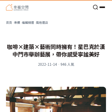
老屋預算分配與高 CP 值煥新術
風格選店
首頁
專欄
編輯精選
咖啡×建築×藝術同時擁有！星巴克於漢
中門市舉辦藝展，帶你感受寧謐美好
2022-11-14
·
946
人氣