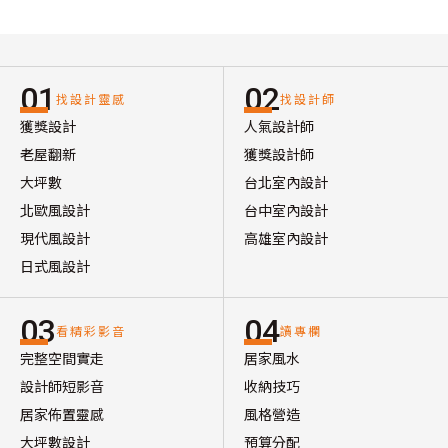
01
02
找設計靈感
找設計師
獲獎設計
人氣設計師
老屋翻新
獲獎設計師
大坪數
台北室內設計
北歐風設計
台中室內設計
現代風設計
高雄室內設計
日式風設計
03
04
看精彩影音
讀專欄
完整空間實走
居家風水
設計師短影音
收納技巧
居家佈置靈感
風格營造
大坪數設計
預算分配