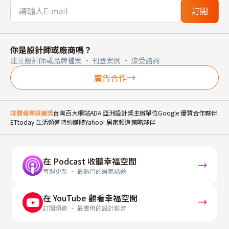
訂閱
你是設計師或廠商嗎？
建立設計師或品牌檔案 · 刊登案例 · 接受諮詢
廣告合作
媒體報導與獲獎
台灣百大網站
ADA 亞洲設計獎主辦單位
Google 優質合作夥伴
ETtoday 生活頻道特約媒體
Yahoo! 居家頻道策略夥伴
在 Podcast 收聽幸福空間
每週更新 · 最熱門的居家話題
在 YouTube 觀看幸福空間
訂閱頻道 · 最實用的設計影音