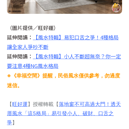
（圖片提供／旺好運）
延伸閱讀：
【風水特輯】易犯口舌之爭！4種格局
讓全家人爭吵不斷
延伸閱讀：
【風水特輯】小人不斷超無奈？你一定
要注意4種NG風水格局
※《幸福空間》提醒，民俗風水僅供參考，勿過度
迷信。
【
旺好運
】授權轉載【
落地窗不可高過大門！透天
厝風水「這5格局」易引發小人、破財、口舌之
爭
】