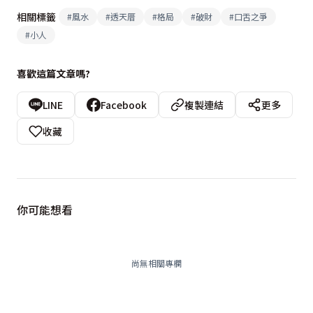
相關標籤
#
風水
#
透天厝
#
格局
#
破財
#
口舌之爭
#
小人
喜歡這篇文章嗎?
LINE
Facebook
複製連結
更多
收藏
你可能想看
尚無相關專欄