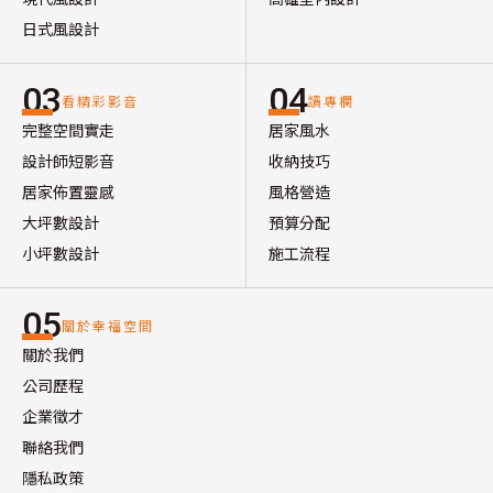
日式風設計
03
04
看精彩影音
讀專欄
完整空間實走
居家風水
設計師短影音
收納技巧
居家佈置靈感
風格營造
大坪數設計
預算分配
小坪數設計
施工流程
05
關於幸福空間
關於我們
公司歷程
企業徵才
聯絡我們
隱私政策