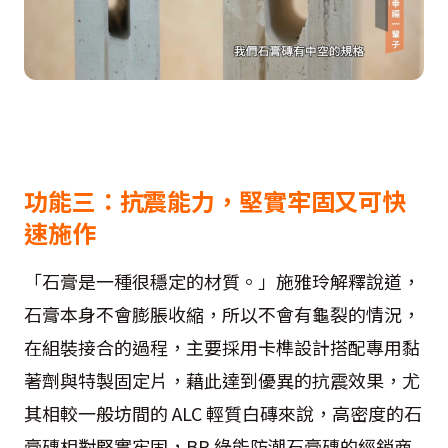
功能三：抗震能力，堅實牢固又可快
速施作
「石膏是一種很穩定的材質。」施雅玲解釋說道，
石膏本身不會膨脹收縮，所以不會有龜裂的情況，
在組裝接合的過程，主要採用卡榫設計搭配專用黏
著劑與特製固定片，藉此達到優異的抗震效果，尤
其相較一般坊間的 ALC 輕質白磚來說，高密度的石
膏磚相對堅實牢固，BR 綠能防潮石膏磚的經銷商