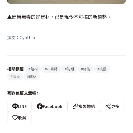
▲健康無毒的好建材，已是現今不可擋的新趨勢。
撰文：Cynthia
相關標籤
#
建材
#
石膏磚
#
防潮
#
綠能
#
抗震
#
防火
#
磚材
喜歡這篇文章嗎?
LINE
Facebook
複製連結
更多
收藏