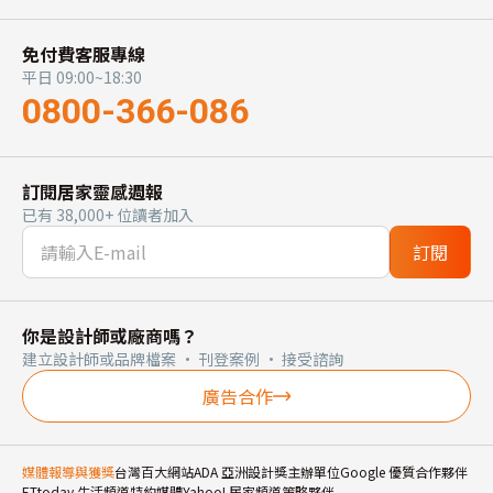
免付費客服專線
平日 09:00~18:30
0800-366-086
訂閱居家靈感週報
已有 38,000+ 位讀者加入
訂閱
你是設計師或廠商嗎？
建立設計師或品牌檔案 · 刊登案例 · 接受諮詢
廣告合作
媒體報導與獲獎
台灣百大網站
ADA 亞洲設計獎主辦單位
Google 優質合作夥伴
ETtoday 生活頻道特約媒體
Yahoo! 居家頻道策略夥伴