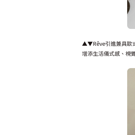
▲▼Rêve引進兼具
增添生活儀式感、視