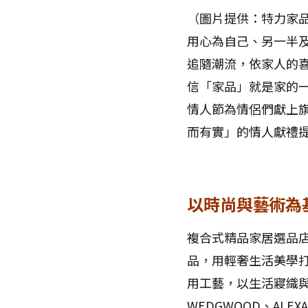
（圖片提供：
特力家
用心為自己、另一半
追隨潮流，依家人的喜
信「家品」就是家的
情人節為情侶們獻上旗
而有實」的情人獻禮
以時尚與藝術為
複合式精品家居選品店
品，用輕奢生活美學打
用工藝，以生活寢織與
WEDGWOOD、ALE