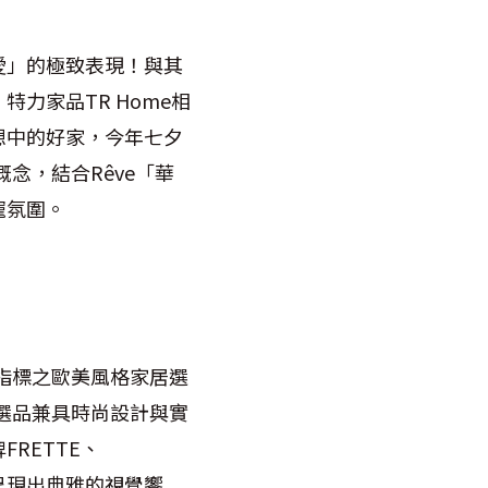
愛」的極致表現！與其
力家品TR Home相
想中的好家，今年七夕
念，結合Rêve「華
寵氛圍。
指標之歐美風格家居選
選品兼具時尚設計與實
RETTE、
紋飾呈現出典雅的視覺饗