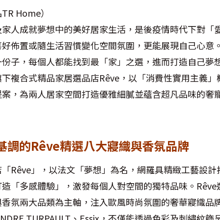
品
TR Home）
及家人成就夢想中的美好居家生活，是後疫情時代下對「
好佈置或隨生活習慣變化空間氛圍，更能展現自己心意。特
一份子，每個人都能找到最「家」之選，進而打造自己夢
下複合式精品家居選品店Rêve，以「消費性實用主義」概
提案，為兩人居家空間打造優雅細膩並蘊含超凡品味的奢
基調的Rêve精選八大寢織與香氛品牌
「Rêve」，以法文「夢想」為名，網羅具精緻工藝設計
造「多感體驗」，激發每個人對空間的獨特品味。Rêve
香氛兩大品類為主軸，注入歐風時尚氛圍的奢華寢織品牌F
XANDRE TURPAULT、Essix，不僅能透過色彩及刺繡