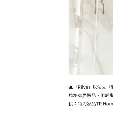
▲「Rêve」以法文
風格家居選品，用輕
供：
特力家品
TR Ho