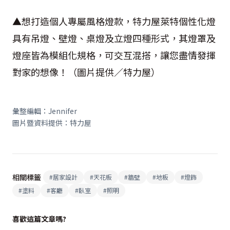
▲想打造個人專屬風格燈款，特力屋萊特個性化燈
具有吊燈、壁燈、桌燈及立燈四種形式，其燈罩及
燈座皆為模組化規格，可交互混搭，讓您盡情發揮
對家的想像！（圖片提供／特力屋）
彙整編輯：Jennifer
圖片暨資料提供：特力屋
相關標籤
#
居家設計
#
天花板
#
牆壁
#
地板
#
燈飾
#
塗料
#
客廳
#
臥室
#
照明
喜歡這篇文章嗎?