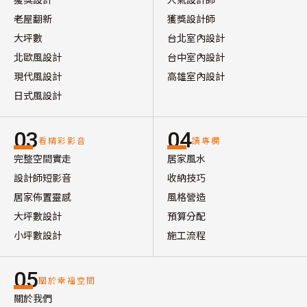
老屋翻新
獲獎設計師
大坪數
台北室內設計
北歐風設計
台中室內設計
現代風設計
高雄室內設計
日式風設計
03
04
看精彩影音
讀專欄
完整空間實走
居家風水
設計師短影音
收納技巧
居家佈置靈感
風格營造
大坪數設計
預算分配
小坪數設計
施工流程
05
關於幸福空間
關於我們