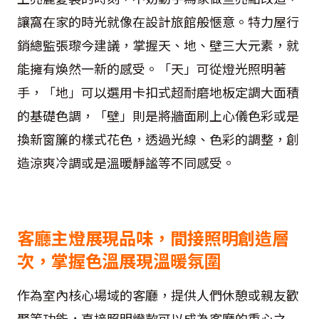
讓窩在家的時光就像在設計旅館般愜意。特力屋行
銷總監張瓈今建議，掌握天、地、壁三大元素，就
能擁有煥然一新的感受。「天」可從燈光照明著
手，「地」可以選用卡扣式超耐磨地板定調大面積
的基礎色調，「壁」則是將牆面刷上心儀色彩或是
換新窗簾的樣式花色，透過光線、色彩的調整，創
造涼爽冷調或是溫暖靜謐等不同感受。
客廳主燈展現品味，間接照明創造層
次，掌握色溫展現溫暖氛圍
作為室內核心場域的客廳，提供人們休憩或親友歡
聚等功能，直接照明燈款可以成為客廳的重心之