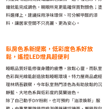
鐘就能完成調色，親眼所見更能確保買對顏色；塗
料選擇上，建議採用淨味環保、可分解甲醛的漆
料，讓居家空間不只亮麗、更為安心。
臥房色系新提案，低彩度色系好放
鬆，遙控LED燈具超便利
睡眠品質好能修復身體的疲憊，放鬆心靈，而臥室
色彩與光線能創造放鬆睡眠環境。特力屋商品處經
理林炳吾觀察，今年臥室熱門漆色為有助放鬆的沉
靜藍、大地色系與低彩度的莫蘭迪色。
除了自己動手DIY粉刷，也可預約「油漆煥新」服
務，由專業團隊使用檢測儀器確認牆面、搬移與包