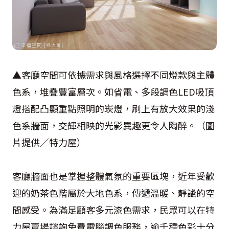
▲客廳空間可依據需求與風格選擇不同燈款與主體
色系，堆疊豐富層次。如省電、多段調色LED吸頂
燈搭配凸顯重點照明的崁燈，刷上有放大效果的淺
色系牆面，交輝相映的光影異趣更令人陶醉。（圖
片提供／特力屋）
客廳牆面也是掌握整體氣氛的重要區塊，近年受歡
迎的奶茶色階屬於大地色系，傳遞溫暖、靜謐的空
間感受。為滿足顧客多元漆色需求，民眾可以在特
力屋賣場諮詢免費電腦調色服務，逾千種色彩十分