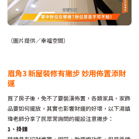
（圖片提供／幸福空間）
眉角3 新屋裝修有撇步 妙用佈置添財
運
買了房子後，免不了要裝潢佈置，各類家具、家飾
品要如何擺放，其實也影響財運的好壞，以下湯鎮
瑋老師分享了民眾常詢問的擺設注意撇步：
1、掛鐘
時鐘具有招財進寶，避邪，助運燈功能，但是掛鐘