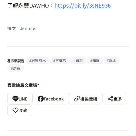
了解永豐DAWHO：
https://bit.ly/3sNE936
撰文：Jennifer
相關標籤
#
居家風水
#
首購族
#
買房
#
購屋
#
風水
#
房貸
喜歡這篇文章嗎?
LINE
Facebook
複製連結
更多
收藏