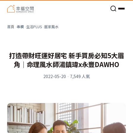
老屋預算分配與高 CP 值煥新術
看不見的居家風險和翻新關鍵
老屋預算分配與高 CP 值煥新術
居家風水
首頁
專欄
生活PLUS
打造帶財旺運好居宅 新手買房必知5大眉
角｜命理風水師湯鎮瑋x永豐DAWHO
2022-05-20
·
7,549
人氣