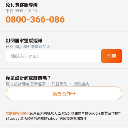
免付費客服專線
平日 09:00~18:30
0800-366-086
訂閱居家靈感週報
已有 38,000+ 位讀者加入
訂閱
你是設計師或廠商嗎？
建立設計師或品牌檔案 · 刊登案例 · 接受諮詢
廣告合作
媒體報導與獲獎
台灣百大網站
ADA 亞洲設計獎主辦單位
Google 優質合作夥伴
ETtoday 生活頻道特約媒體
Yahoo! 居家頻道策略夥伴