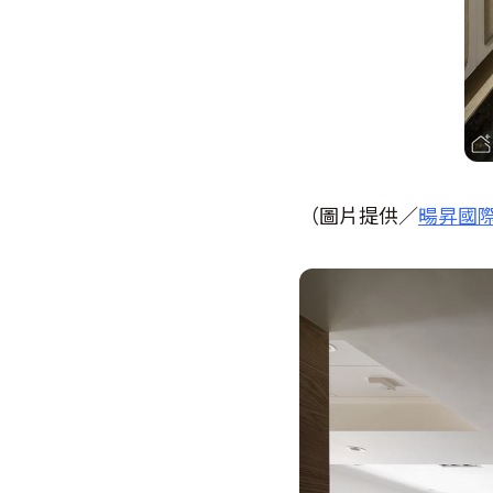
（圖片提供／
暘昇國