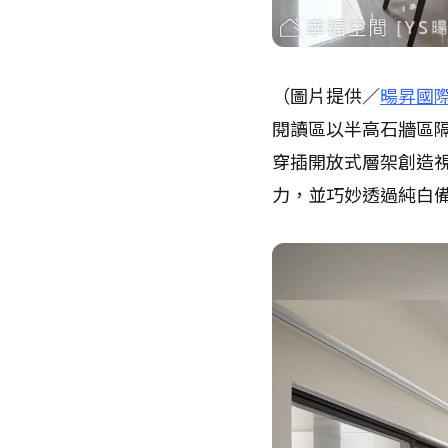
（圖片提供／
暘昇國
閱讀區以半高石牆區
穿插開放式層架創造
力，並巧妙透過純白