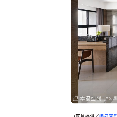
（圖片提供／
暘昇國