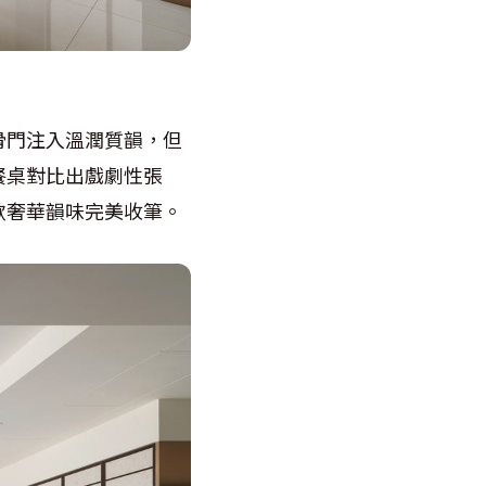
滑門注入溫潤質韻，但
餐桌對比出戲劇性張
歛奢華韻味完美收筆。