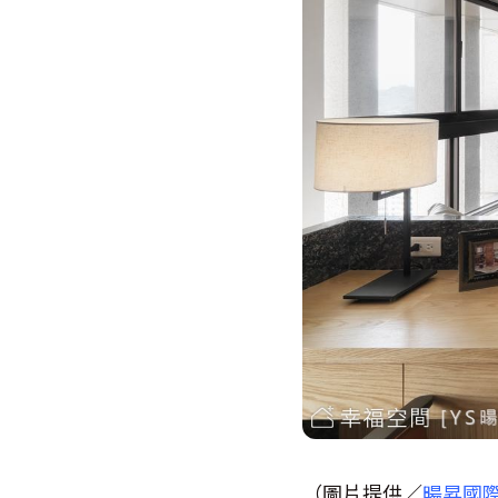
（圖片提供／
暘昇國