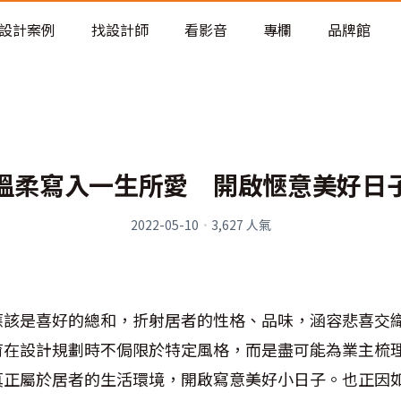
老屋預算分配與高 CP 值煥新術
設計案例
找設計師
看影音
專欄
品牌館
溫柔寫入一生所愛 開啟愜意美好日
2022-05-10
·
3,627
人氣
應該是喜好的總和，折射居者的性格、品味，涵容悲喜交
育在設計規劃時不侷限於特定風格，而是盡可能為業主梳
真正屬於居者的生活環境，開啟寫意美好小日子。也正因