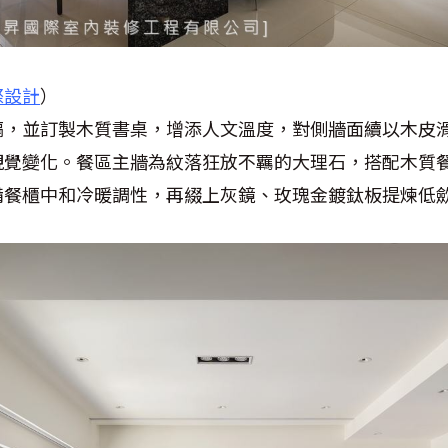
際設計
）
隔，並訂製木質書桌，增添人文溫度，對側牆面續以木皮
視覺變化。餐區主牆為紋落狂放不羈的大理石，搭配木質
備餐櫃中和冷暖調性，再綴上灰鏡、玫瑰金鍍鈦板提煉低