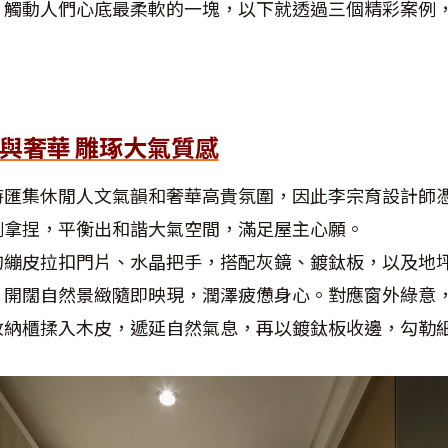
，觸動人們心底最柔軟的一塊，以下就透過三個精彩案例
人文與奢華 雕琢大氣質感
時匯集休閒人文氣韻和奢華高貴氛圍，因此李宗育設計師
例拿捏，平衡出和諧大氣空間，滿足屋主心願。
的繃皮拉扣門片、水晶把手，搭配灰鏡、鍍鈦板，以及地
，開闊自然景緻隨即映現，潤澤疲憊身心。對應窗外綠意
收納櫃揉入木皮，遞延自然氣息，再以鍍鈦板收邊，勾勒