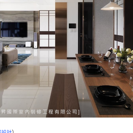
際設計
）