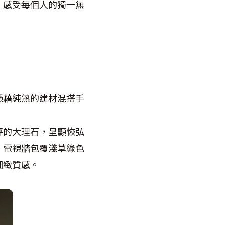
，感受每個人的獨一無
憑藉純熟的建材混搭手
坪的大理石，呈顯恢弘
，電視牆包覆淺草綠色
細緻質感。