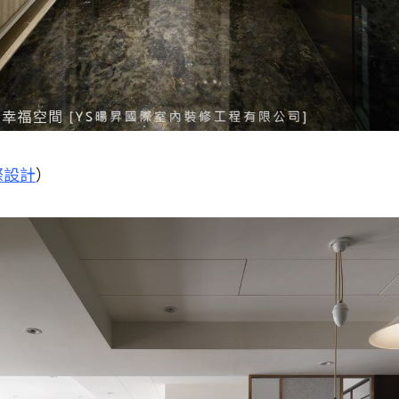
際設計
）