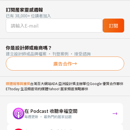
訂閱居家靈感週報
已有 38,000+ 位讀者加入
訂閱
你是設計師或廠商嗎？
建立設計師或品牌檔案 · 刊登案例 · 接受諮詢
廣告合作
媒體報導與獲獎
台灣百大網站
ADA 亞洲設計獎主辦單位
Google 優質合作夥伴
ETtoday 生活頻道特約媒體
Yahoo! 居家頻道策略夥伴
在 Podcast 收聽幸福空間
每週更新 · 最熱門的居家話題