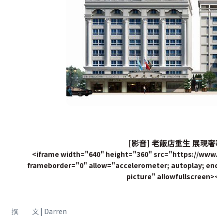
[影音] 老飯店重生 展現
<iframe width="640" height="360" src="https://w
frameborder="0" allow="accelerometer; autoplay; enc
picture" allowfullscreen>
撰 文 | Darren