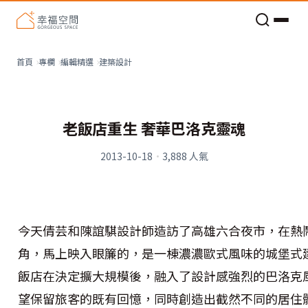
老屋預算分配與高 CP 值煥新術
建築設計
首頁
專欄
編輯精選
老飯店重生 奢華巴洛克靈魂
2013-10-18
·
3,888
人氣
今天倩芸和陳誼騏設計師造訪了高雄六合夜市，在熱
角，馬上映入眼簾的，是一棟濃濃歐式風味的城堡式
飯店在決定擴大規模後，融入了設計感強烈的巴洛克
望保留旅客的既有回憶，同時創造出截然不同的居住