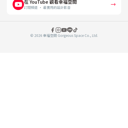
在 YouTube 觀看幸福空間
訂閱頻道 · 最實用的設計影音
© 2026 幸福空間 Gorgeous Space Co., Ltd.
分
享
至
book
WeChat
複製連結