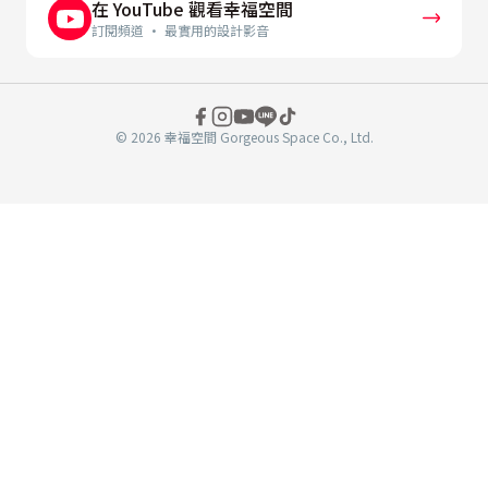
在 YouTube 觀看幸福空間
訂閱頻道 · 最實用的設計影音
© 2026 幸福空間 Gorgeous Space Co., Ltd.
分
享
至
book
WeChat
複製連結