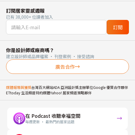
訂閱居家靈感週報
已有 38,000+ 位讀者加入
訂閱
你是設計師或廠商嗎？
建立設計師或品牌檔案 · 刊登案例 · 接受諮詢
廣告合作
媒體報導與獲獎
台灣百大網站
ADA 亞洲設計獎主辦單位
Google 優質合作夥伴
ETtoday 生活頻道特約媒體
Yahoo! 居家頻道策略夥伴
在 Podcast 收聽幸福空間
每週更新 · 最熱門的居家話題