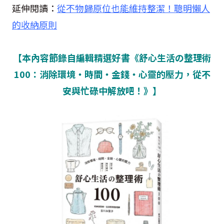
延伸閱讀：
從不物歸原位也能維持整潔！聰明懶人
的收納原則
【本內容節錄自編輯精選好書《舒心生活の整理術
100：消除環境‧時間‧金錢‧心靈的壓力，從不
安與忙碌中解放吧！》】