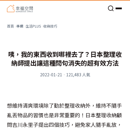
老屋預算分配與高 CP 值煥新術
看不見的居家風險和翻新關鍵
老屋預算分配與高 CP 值煥新術
收納技巧
首頁
專欄
生活PLUS
咦，我的東西收到哪裡去了？日本整理收
納師提出讓這種問句消失的超有效方法
2022-01-21
·
121,483
人氣
想維持清爽環境除了勤於整理收納外，維持不隨手
亂丟物品的習慣也是非常重要的！日本整理收納顧
問吉川永里子提出四個技巧，避免家人隨手亂放，