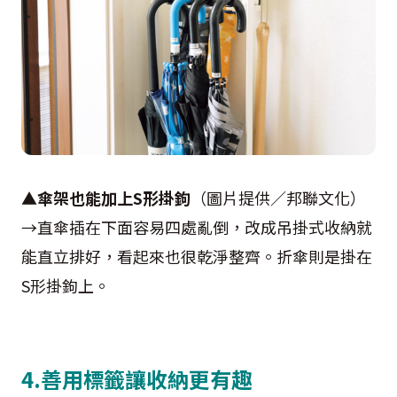
▲
傘架也能加上S形掛鉤
（圖片提供／邦聯文化）
→直傘插在下面容易四處亂倒，改成吊掛式收納就
能直立排好，看起來也很乾淨整齊。折傘則是掛在
S形掛鉤上。
4.善用標籤讓收納更有趣