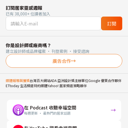
訂閱居家靈感週報
已有 38,000+ 位讀者加入
訂閱
你是設計師或廠商嗎？
建立設計師或品牌檔案 · 刊登案例 · 接受諮詢
廣告合作
媒體報導與獲獎
台灣百大網站
ADA 亞洲設計獎主辦單位
Google 優質合作夥伴
ETtoday 生活頻道特約媒體
Yahoo! 居家頻道策略夥伴
在 Podcast 收聽幸福空間
每週更新 · 最熱門的居家話題