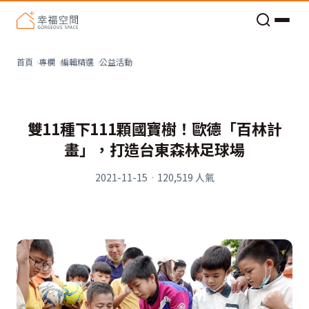
老屋預算分配與高 CP 值煥新術
公益活動
首頁
專欄
編輯精選
雙11種下111顆國寶樹！歐德「百林計
畫」，打造台東森林足球場
2021-11-15
·
120,519
人氣