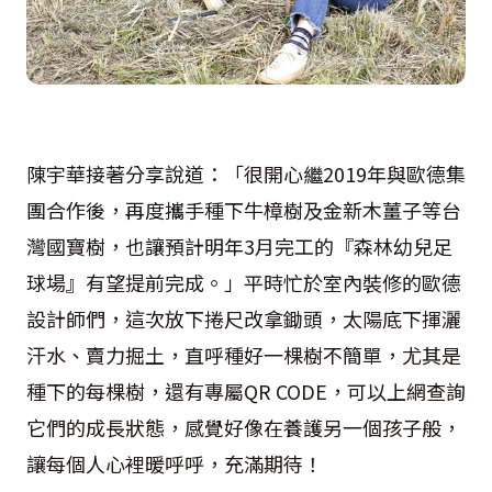
陳宇華接著分享說道：「很開心繼2019年與歐德集
團合作後，再度攜手種下牛樟樹及金新木薑子等台
灣國寶樹，也讓預計明年3月完工的『森林幼兒足
球場』有望提前完成。」平時忙於室內裝修的歐德
設計師們，這次放下捲尺改拿鋤頭，太陽底下揮灑
汗水、賣力掘土，直呼種好一棵樹不簡單，尤其是
種下的每棵樹，還有專屬QR CODE，可以上網查詢
它們的成長狀態，感覺好像在養護另一個孩子般，
讓每個人心裡暖呼呼，充滿期待！