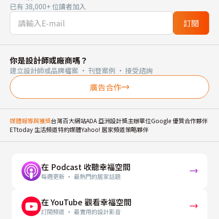
已有 38,000+ 位讀者加入
訂閱
你是設計師或廠商嗎？
建立設計師或品牌檔案 · 刊登案例 · 接受諮詢
廣告合作
媒體報導與獲獎
台灣百大網站
ADA 亞洲設計獎主辦單位
Google 優質合作夥伴
ETtoday 生活頻道特約媒體
Yahoo! 居家頻道策略夥伴
在 Podcast 收聽幸福空間
每週更新 · 最熱門的居家話題
在 YouTube 觀看幸福空間
訂閱頻道 · 最實用的設計影音