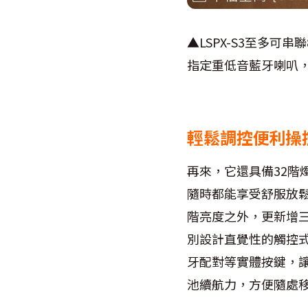
▲LSPX-S3至多可串聯
指定重低音藍牙喇叭，
輕鬆調控便利操
再來，它還具備32
隨時都能享受舒服放鬆的聆
階亮度之外，更新增三
別設計直覺性的觸控
牙配對等實體按鍵，
池續航力，方便隨處