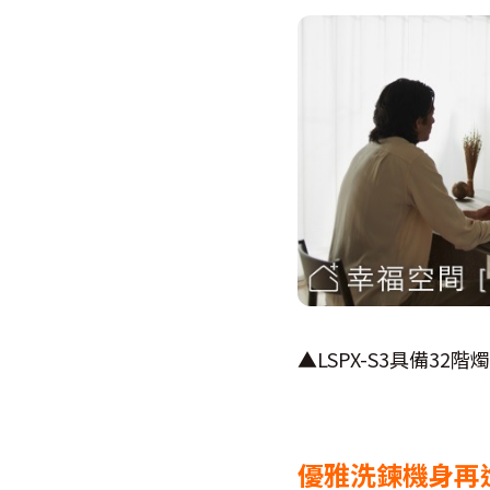
▲LSPX-S3具備3
優雅洗鍊機身再