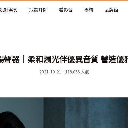
老屋預算分配與高 CP 值煥新術
設計案例
找設計師
看影音
專欄
品牌館
揚聲器│柔和燭光伴優異音質 營造優
2021-10-21
·
118,065
人氣