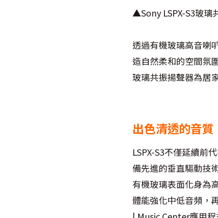
▲Sony LSPX-S
透過有機玻璃高音喇叭
造自然柔和的空間氛圍
玻璃共振揚聲器為居
出色清透的音質 
LSPX-S3不僅延
備先進的垂直驅動技術（A
有機玻璃表面化身為高
體能強化中低音頻，再
| Music Cen