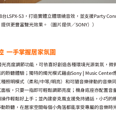
8台LSPX-S3，打造實體立體環繞音效，並支援Party Conne
提供更豐富聲光效果。（圖片提供／SONY））
控 一手掌握居家氛圍
階燭光亮度調節功能，可依喜好創造各種環境光源氣氛，微
聽體驗；獨特的燭光模式藉由Sony | Music Cente
種照明模式（柔和/中等/明亮）和可隨音樂律動的音樂
式面板，只要一指即可輕鬆調節亮度；機身底座亦配置音
讓操作輕鬆好上手；並內建麥克風支援免持通話，小巧的機
移動聆聽，在居家空間每個小角落都能享受專屬的音樂時