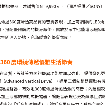
3玻璃共振揚聲器，建議售價NT9,990元。（圖片提供／SONY）
傳遞360度清透高品質的音質表現，加上可調節的LED
，搭配優雅簡約的機身線條，擺放於家中也能增添居家時尚
家空間注入舒適、充滿暖意的優質氛圍。
360 度環繞傳遞優雅生活節奏
續前代在音質、設計等方面的優異功能並加以強化，提供樂迷
dvanced Vertical Drive），運用三個制動器震
頻揚聲器，有效地360度傳遞清脆透澈的高音；內建相較前
加上底部的被動式振幅器，讓低音表現也更為醇厚且清晰；
ter應用程式中的「低音加強模式」，讓低音更具張力；透過全