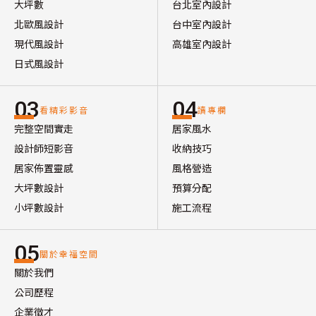
大坪數
台北室內設計
北歐風設計
台中室內設計
現代風設計
高雄室內設計
日式風設計
03
04
看精彩影音
讀專欄
完整空間實走
居家風水
設計師短影音
收納技巧
居家佈置靈感
風格營造
大坪數設計
預算分配
小坪數設計
施工流程
05
關於幸福空間
關於我們
公司歷程
企業徵才