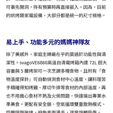
可事先開洞，待有預算時再直接嵌入。因為，目前
的烘烤類家電設備，大部分都是統一的尺寸規格。
易上手、功能多元的媽媽神隊友
除了美感外，家庭主婦最在乎的莫過於功能性與清
潔性。svagoVE6860高溫自清電烤箱內建 72L 超大
容量與 5 層烤架可一次烹調多種食物，且附有「食
物溫度探針」可自動偵測食材中心溫度，讓料理苦
手精確得知烤雞、厚切牛排等食材的內部溫度，再
也不用擔心食材不熟及火侯問題，快速端出專業水
準美食。更配有安全鎖、空氣循環雙重散熱模式、
四層隔熱玻璃，避免表面燙手，孩童誤觸受傷。