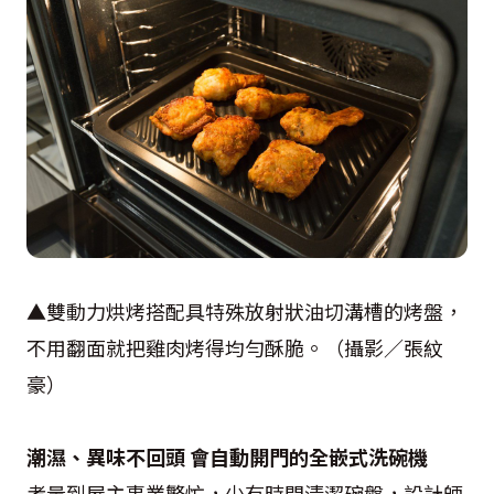
▲雙動力烘烤搭配具特殊放射狀油切溝槽的烤盤，
不用翻面就把雞肉烤得均勻酥脆。（攝影／張紋
豪）
潮濕、異味不回頭 會自動開門的全嵌式洗碗機
考量到屋主事業繁忙，少有時間清潔碗盤，設計師