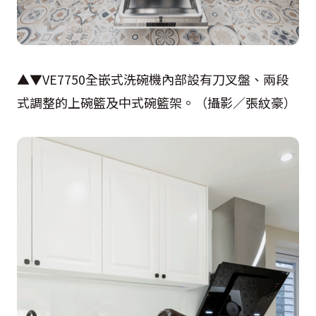
▲▼VE7750全嵌式洗碗機內部設有刀叉盤、兩段
式調整的上碗籃及中式碗籃架。（攝影／張紋豪）