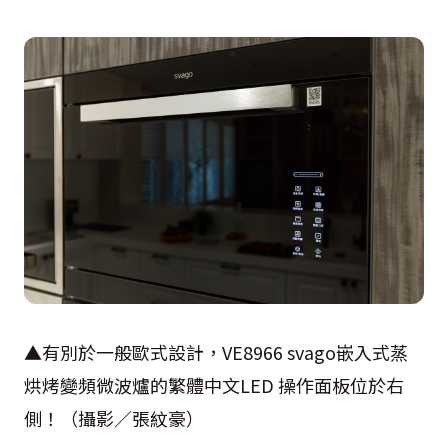
▲有別於一般歐式設計，VE8966 svago嵌入式蒸
烘烤變頻微波爐的繁體中文LED 操作面板位於右
側！（攝影／張紋豪）