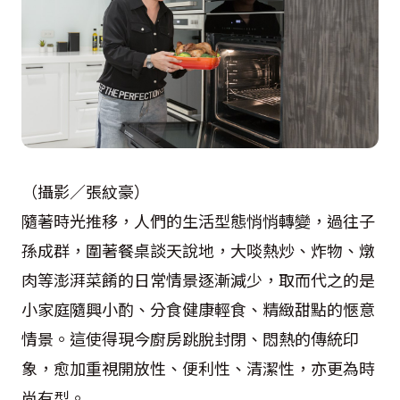
（攝影／張紋豪）
隨著時光推移，人們的生活型態悄悄轉變，過往子
孫成群，圍著餐桌談天說地，大啖熱炒、炸物、燉
肉等澎湃菜餚的日常情景逐漸減少，取而代之的是
小家庭隨興小酌、分食健康輕食、精緻甜點的愜意
情景。這使得現今廚房跳脫封閉、悶熱的傳統印
象，愈加重視開放性、便利性、清潔性，亦更為時
尚有型。