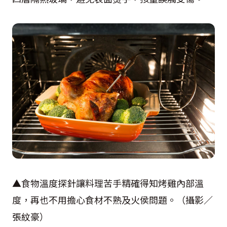
▲食物溫度探針讓料理苦手精確得知烤雞內部溫
度，再也不用擔心食材不熟及火侯問題。（攝影／
張紋豪）