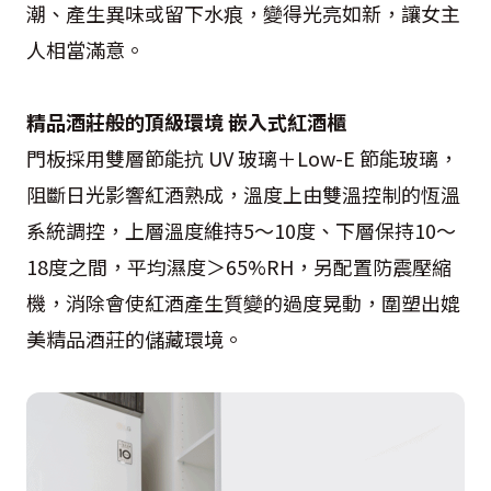
潮、產生異味或留下水痕，變得光亮如新，讓女主
人相當滿意。
精品酒莊般的頂級環境 嵌入式紅酒櫃
門板採用雙層節能抗 UV 玻璃＋Low-E 節能玻璃，
阻斷日光影響紅酒熟成，溫度上由雙溫控制的恆溫
系統調控，上層溫度維持5～10度、下層保持10～
18度之間，平均濕度＞65%RH，另配置防震壓縮
機，消除會使紅酒產生質變的過度晃動，圍塑出媲
美精品酒莊的儲藏環境。