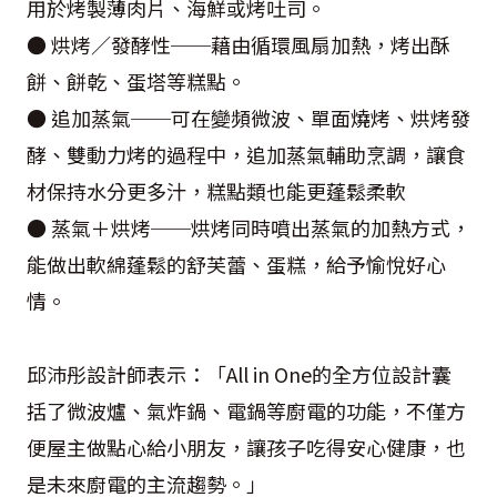
用於烤製薄肉片、海鮮或烤吐司。
● 烘烤／發酵性──藉由循環風扇加熱，烤出酥
餅、餅乾、蛋塔等糕點。
● 追加蒸氣──可在變頻微波、單面燒烤、烘烤發
酵、雙動力烤的過程中，追加蒸氣輔助烹調，讓食
材保持水分更多汁，糕點類也能更蓬鬆柔軟
● 蒸氣＋烘烤──烘烤同時噴出蒸氣的加熱方式，
能做出軟綿蓬鬆的舒芙蕾、蛋糕，給予愉悅好心
情。
邱沛彤設計師表示：「All in One的全方位設計囊
括了微波爐、氣炸鍋、電鍋等廚電的功能，不僅方
便屋主做點心給小朋友，讓孩子吃得安心健康，也
是未來廚電的主流趨勢。」