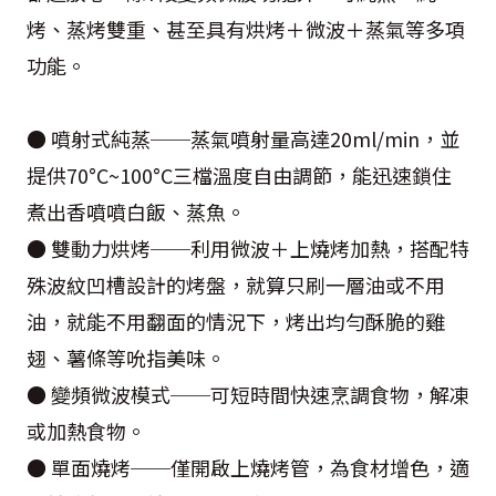
烤、蒸烤雙重、甚至具有烘烤＋微波＋蒸氣等多項
功能。
● 噴射式純蒸──蒸氣噴射量高達20ml/min，並
提供70°C~100°C三檔溫度自由調節，能迅速鎖住
煮出香噴噴白飯、蒸魚。
● 雙動力烘烤──利用微波＋上燒烤加熱，搭配特
殊波紋凹槽設計的烤盤，就算只刷一層油或不用
油，就能不用翻面的情況下，烤出均勻酥脆的雞
翅、薯條等吮指美味。
● 變頻微波模式──可短時間快速烹調食物，解凍
或加熱食物。
● 單面燒烤──僅開啟上燒烤管，為食材增色，適