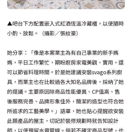
▲吧台下方配置嵌入式紅酒恆溫冷藏櫃，以便隨時
小酌、放鬆。（攝影／張紋豪）
她分享：「像是本案業主為有自己事業的新手媽
媽，平日工作繁忙，期盼廚房家電美觀、實用，還
可以節省料理時間。於是她建議安裝svago系列廚
具，而業主也在比較過各大知名品牌後，採納了她
的提議。主要原因除商品性能優異、CP值高、售
後服務完善、品牌形象佳外，簡潔的造型也符合她
所追求的工藝美學。」語畢，她也貼心提醒欲安裝
此類產品的屋主，切記於裝修規劃時就告知設計
師，以便預留水電管線。倘若不確定商品型號，也