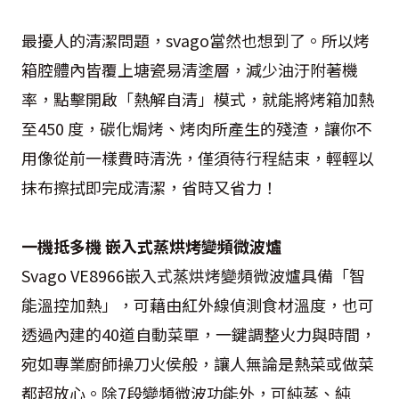
最擾人的清潔問題，svago當然也想到了。所以烤
箱腔體內皆覆上塘瓷易清塗層，減少油汙附著機
率，點擊開啟「熱解自清」模式，就能將烤箱加熱
至450 度，碳化焗烤、烤肉所產生的殘渣，讓你不
用像從前一樣費時清洗，僅須待行程結束，輕輕以
抹布擦拭即完成清潔，省時又省力！
一機抵多機 嵌入式蒸烘烤變頻微波爐
Svago VE8966嵌入式蒸烘烤變頻微波爐具備「智
能溫控加熱」，可藉由紅外線偵測食材溫度，也可
透過內建的40道自動菜單，一鍵調整火力與時間，
宛如專業廚師操刀火侯般，讓人無論是熱菜或做菜
都超放心。除7段變頻微波功能外，可純蒸、純