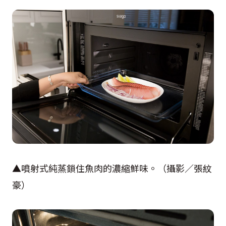
▲噴射式純蒸鎖住魚肉的濃縮鮮味。（攝影／張紋
豪）