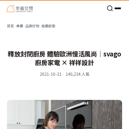
老屋預算分配與高 CP 值煥新術
看不見的居家風險和翻新關鍵
老屋預算分配與高 CP 值煥新術
推薦廚衛
首頁
專欄
品牌好物
釋放封閉廚房 體驗歐洲慢活風尚｜svago
廚房家電 × 祥祥設計
2021-10-21
·
140,234
人氣