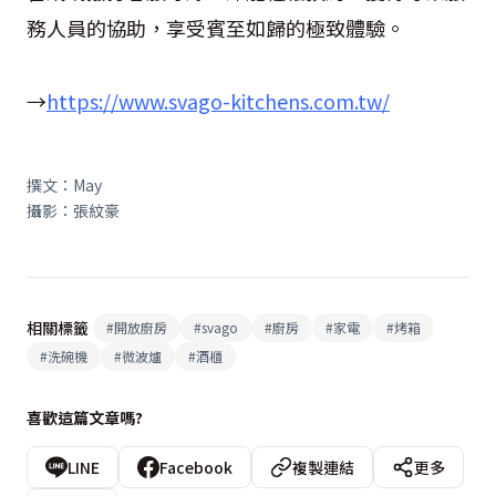
務人員的協助，享受賓至如歸的極致體驗。
→
https://www.svago-kitchens.com.tw/
撰文：May
攝影：張紋豪
相關標籤
#
開放廚房
#
svago
#
廚房
#
家電
#
烤箱
#
洗碗機
#
微波爐
#
酒櫃
喜歡這篇文章嗎?
LINE
Facebook
複製連結
更多