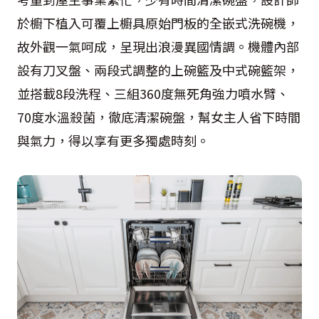
於櫥下植入可覆上櫥具原始門板的全嵌式洗碗機，
故外觀一氣呵成，呈現出浪漫異國情調。機體內部
設有刀叉盤、兩段式調整的上碗籃及中式碗籃架，
並搭載8段洗程、三組360度無死角強力噴水臂、
70度水溫殺菌，徹底清潔碗盤，幫女主人省下時間
與氣力，得以享有更多獨處時刻。