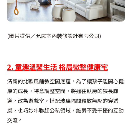
(圖片提供／允庭室內裝修設計有限公司)
2. 童趣溫馨生活 格局微整健康宅
清新的北歐風鋪敘空間底蘊，為了讓孩子能開心健
康的成長，特意調整空間，將通往臥房的狹長廊
道，改為遊戲室，搭配玻璃隔間釋放無壓的穿透
感，也巧妙串聯起公私領域，維繫不受干擾的互動
交流。