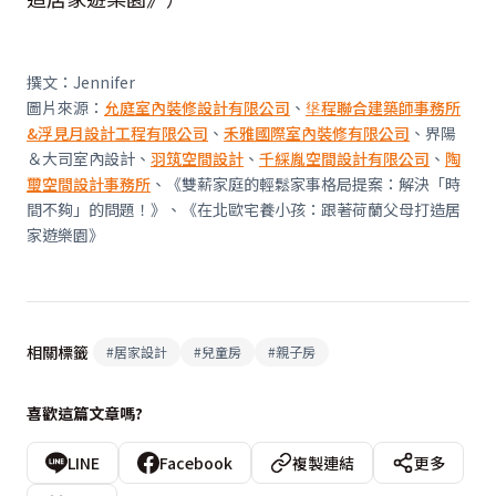
撰文：Jennifer
圖片來源：
允庭室內裝修設計有限公司
、
垼程聯合建築師事務所
&浮見月設計工程有限公司
、
禾雅國際室內裝修有限公司
、界陽
＆大司室內設計、
羽筑空間設計
、
千綵胤空間設計有限公司
、
陶
璽空間設計事務所
、《雙薪家庭的輕鬆家事格局提案：解決「時
間不夠」的問題！》、《在北歐宅養小孩：跟著荷蘭父母打造居
家遊樂園》
相關標籤
#
居家設計
#
兒童房
#
親子房
喜歡這篇文章嗎?
LINE
Facebook
複製連結
更多