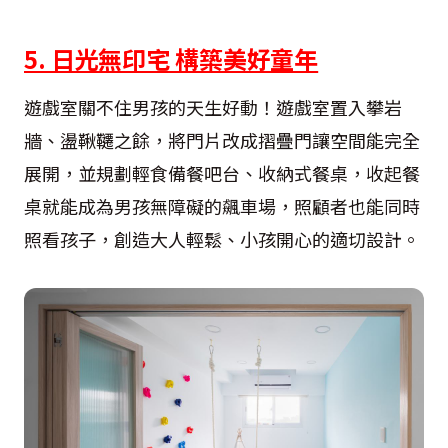
5. 日光無印宅 構築美好童年
遊戲室關不住男孩的天生好動！遊戲室置入攀岩
牆、盪鞦韆之餘，將門片改成摺疊門讓空間能完全
展開，並規劃輕食備餐吧台、收納式餐桌，收起餐
桌就能成為男孩無障礙的飆車場，照顧者也能同時
照看孩子，創造大人輕鬆、小孩開心的適切設計。