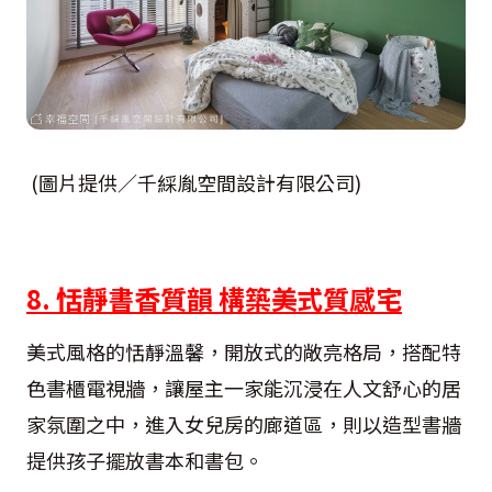
(圖片提供／千綵胤空間設計有限公司)
8. 恬靜書香質韻 構築美式質感宅
美式風格的恬靜溫馨，開放式的敞亮格局，搭配特
色書櫃電視牆，讓屋主一家能沉浸在人文舒心的居
家氛圍之中，進入女兒房的廊道區，則以造型書牆
提供孩子擺放書本和書包。