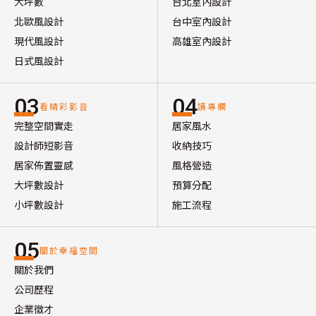
大坪數
台北室內設計
北歐風設計
台中室內設計
現代風設計
高雄室內設計
日式風設計
03
04
看精彩影音
讀專欄
完整空間實走
居家風水
設計師短影音
收納技巧
居家佈置靈感
風格營造
大坪數設計
預算分配
小坪數設計
施工流程
05
關於幸福空間
關於我們
公司歷程
企業徵才