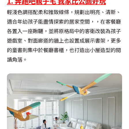
1. 奔跑吧親子宅 我家比公園好玩
輕淺色調搭配柔和雅致線條，規劃出明亮、清新、
適合年幼孩子能盡情探索的居家空間，，在客餐廳
各置入一座鞦韆，並將原格局中的客衛改裝為孩子
遊戲室、對面廊道的牆上也設置成展示書架，更多
的童書則集中於餐廳書櫃，也打造出小屋造型的閱
讀角落。