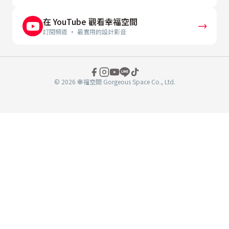
在 YouTube 觀看幸福空間
訂閱頻道 · 最實用的設計影音
© 2026 幸福空間 Gorgeous Space Co., Ltd.
分
享
至
book
WeChat
複製連結