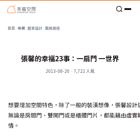
老屋預算分配與高 CP 值煥新術
看不見的居家風險和翻新關鍵
老屋預算分配與高 CP 值煥新術
風格營造
首頁
專欄
居家設計
張馨的幸福23事：一扇門 一世界
2013-08-20
·
7,722
人氣
想要增加空間特色，除了一般的裝潢想像，張馨設計
無論是房間門、雙開門或是櫃體門片，都能藉由虛實
情。