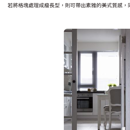
若將格塊處理成瘦長型，則可帶出素雅的美式質感，