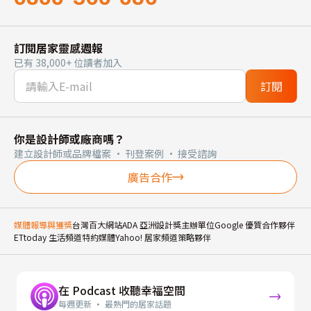
訂閱居家靈感週報
已有 38,000+ 位讀者加入
訂閱
你是設計師或廠商嗎？
建立設計師或品牌檔案 · 刊登案例 · 接受諮詢
廣告合作
媒體報導與獲獎
台灣百大網站
ADA 亞洲設計獎主辦單位
Google 優質合作夥伴
ETtoday 生活頻道特約媒體
Yahoo! 居家頻道策略夥伴
在 Podcast 收聽幸福空間
每週更新 · 最熱門的居家話題