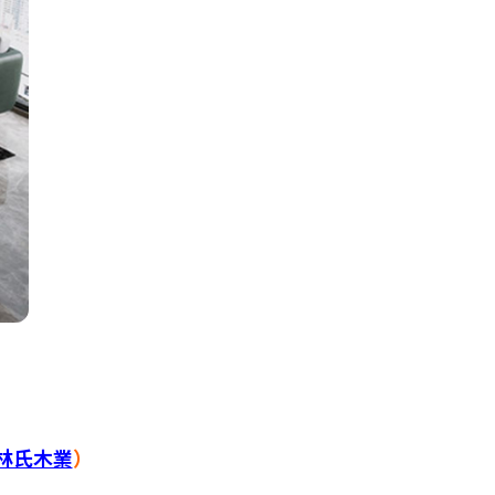
林氏木業
）