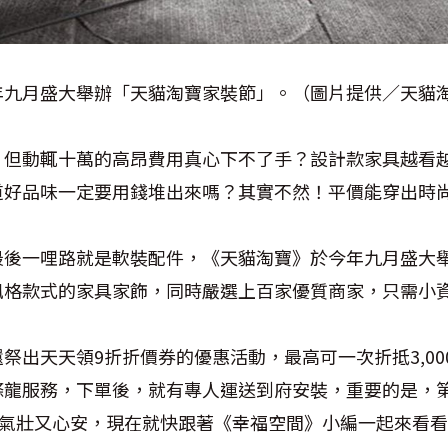
年九月盛大舉辦「天貓淘寶家裝節」。（圖片提供／天貓
，但動輒十萬的高昂費用真心下不了手？設計款家具越看
道好品味一定要用錢堆出來嗎？其實不然！平價能穿出時
最後一哩路就是軟裝配件，《天貓淘寶》於今年九月盛大
風格款式的家具家飾，同時嚴選上百家優質商家，只需小
祭出天天領9折折價券的優惠活動，最高可一次折抵3,000
條龍服務，下單後，就有專人運送到府安裝，重要的是，
直氣壯又心安，現在就快跟著《幸福空間》小編一起來看