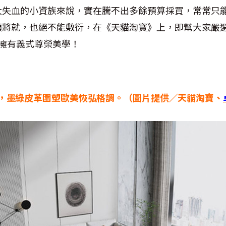
大失血的小資族來說，實在騰不出多餘預算採買，常常只
須將就，也絕不能敷衍，在《天貓淘寶》上，即幫大家嚴
擁有義式尊榮美學！
沙發，墨綠皮革圍塑歐美恢弘格調。（圖片提供／天貓淘寶、