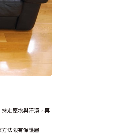
，抹走塵埃與汗漬，再
潔方法跟有保護層一