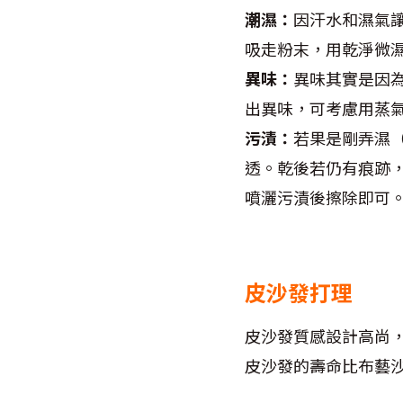
潮濕：
因汗水和濕氣
吸走粉末，用乾淨微
異味：
異味其實是因
出異味，可考慮用蒸
污漬：
若果是剛弄濕
透。乾後若仍有痕跡
噴灑污漬後擦除即可
皮沙發打理
皮沙發質感設計高尚
皮沙發的壽命比布藝