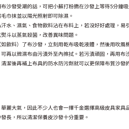
讓布沙發受潮的話，可把小蘇打粉撒在沙發上等待5分鐘吸
濕毛巾抹並以陽光照射即可除濕。
為汗水、濕氣、食物飲料沾在布料上，若沒好好處理，易
氣熨斗以蒸氣殺菌，改善異味問題。
（如飲料）了布沙發，立刻用乾布吸乾液體，然後用吹風
，可再以微濕布由污漬外至內擦拭。若污漬頑固，再用布
。清潔後再補上布具的防水防污劑就可以更保障布質沙發
，華麗大氣，因此不少人也會一擇千金選擇高級皮具家具
沙發長，所以清潔保養皮沙發十分重要。