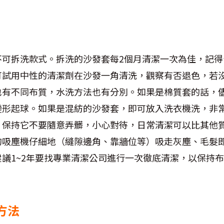
不可拆洗款式。拆洗的沙發套每2個月清潔一次為佳，記得
可試用中性的清潔劑在沙發一角清洗，觀察有否退色，若
也有不同布質，水洗方法也有分別。如果是棉質套的話，
變形起球。如果是混紡的沙發套，即可放入洗衣機洗，非
，保持它不要隨意弄髒，小心對待，日常清潔可以比其他
的吸塵機仔細地（縫隙邊角、靠牆位等）吸走灰塵、毛髮
議1~2年要找專業清潔公司進行一次徹底清潔，以保持
方法