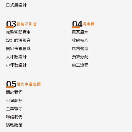
日式風設計
03
04
看精彩影音
讀專欄
完整空間實走
居家風水
設計師短影音
收納技巧
居家佈置靈感
風格營造
大坪數設計
預算分配
小坪數設計
施工流程
05
關於幸福空間
關於我們
公司歷程
企業徵才
聯絡我們
隱私政策