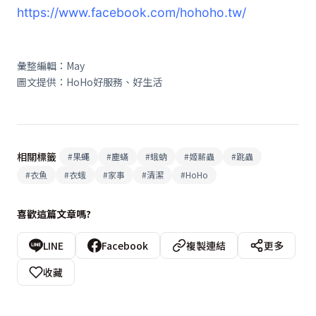
https://www.facebook.com/hohoho.tw/
彙整編輯：May
圖文提供：HoHo好服務、好生活
相關標籤
#
果蠅
#
塵蟎
#
蛾蚋
#
姬薪蟲
#
跳蟲
#
衣魚
#
衣蛾
#
家事
#
清潔
#
HoHo
喜歡這篇文章嗎?
LINE
Facebook
複製連結
更多
收藏