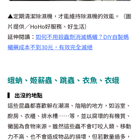
▲定期清潔除濕機，才能維持除濕機的效能。（圖
片提供／HoHo好服務、好生活）
延伸閱讀：
如何不用殺蟲劑消滅螞蟻？DIY自製螞
蟻藥成本不到30元，有效完全滅絕
蛾蚋、姬薪蟲、跳蟲、衣魚、衣蛾
▍ 出沒的地點
這些昆蟲都喜歡躲在潮濕、陰暗的地方，如浴室、
廚房、衣櫃、排水槽……等，並以腐壞的有機質、
黴菌為食物來源。雖然這些蟲不會叮咬人類、移動
力不高、也不會造成物品的損壞，但若數量過多，