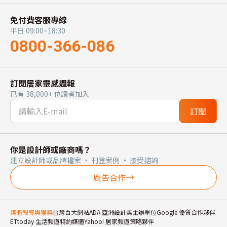
免付費客服專線
平日 09:00~18:30
0800-366-086
訂閱居家靈感週報
已有 38,000+ 位讀者加入
訂閱
你是設計師或廠商嗎？
建立設計師或品牌檔案 · 刊登案例 · 接受諮詢
廣告合作
媒體報導與獲獎
台灣百大網站
ADA 亞洲設計獎主辦單位
Google 優質合作夥伴
ETtoday 生活頻道特約媒體
Yahoo! 居家頻道策略夥伴