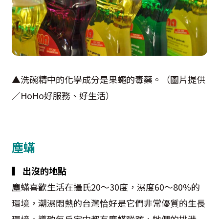
▲洗碗精中的化學成分是果蠅的毒藥。（圖片提供
／HoHo好服務、好生活）
塵蟎
▍ 出沒的地點
塵蟎喜歡生活在攝氏20～30度，濕度60～80%的
環境，潮濕悶熱的台灣恰好是它們非常優質的生長