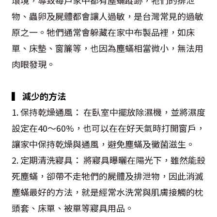
環境，導致每戶家中都有塵蟎蹤跡，牠們的排泄
物、蟲卵及屍體都會讓人過敏，是台灣常見的過敏
原之一。牠們通常會躲藏在家中布製品裡，如床
單、床墊、窗簾等，也因為塵蟎相當微小，無法用
肉眼發現。
▍ 減少的方法
1. 保持乾燥通風： 在臥室中擺放除濕機，並將濕度
設定在40～60%，也可以在在好天氣時打開窗戶，
讓家中保持乾燥與通風，避免塵蟎及黴菌滋生。
2. 定期清洗寢具： 將寢具曝曬在陽光下，雖然能殺
死塵蟎，卻帶不走牠們的屍體及排泄物，因此消滅
塵蟎最好的方法，就是經常水洗常與肌膚接觸的枕
頭套、床單、被單等寢具用品。