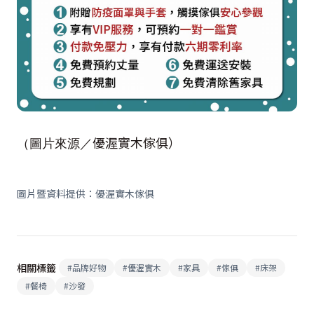
優渥實木傢俱）
（圖片來源／
圖片暨資料提供：優渥實木傢俱
相關標籤
#
品牌好物
#
優渥實木
#
家具
#
傢俱
#
床架
#
餐椅
#
沙發