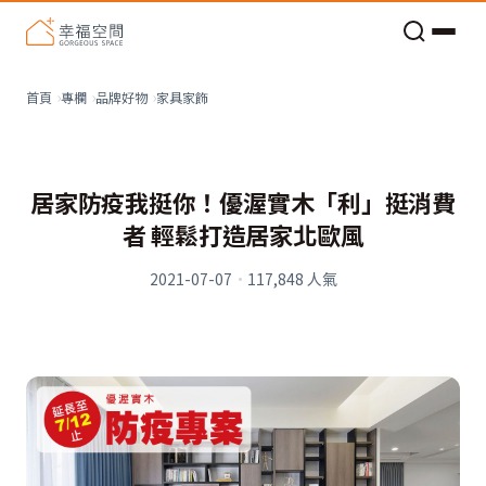
老屋預算分配與高 CP 值煥新術
家具家飾
首頁
專欄
品牌好物
居家防疫我挺你！優渥實木「利」挺消費
者 輕鬆打造居家北歐風
2021-07-07
·
117,848
人氣