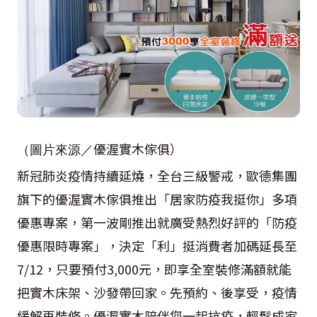
優渥實木傢俱）
（圖片來源／
新冠肺炎疫情持續延燒，全台三級警戒，歐德集團
旗下的優渥實木傢俱推出「居家防疫我挺你」多項
優惠專案，第一波剛推出就廣受熱烈好評的「防疫
優惠限時專案」，決定「利」挺消費者加碼延長至
7/12，只要預付3,000元，即享全室裝修滿額就能
把實木床架、沙發帶回家。先預約、後享受，疫情
緩解再裝修。優渥實木陪伴您一起抗疫，輕鬆成家