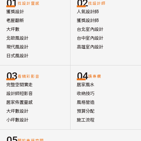
01
02
找設計靈感
找設計師
獲獎設計
人氣設計師
老屋翻新
獲獎設計師
大坪數
台北室內設計
北歐風設計
台中室內設計
現代風設計
高雄室內設計
日式風設計
03
04
看精彩影音
讀專欄
完整空間實走
居家風水
設計師短影音
收納技巧
居家佈置靈感
風格營造
大坪數設計
預算分配
小坪數設計
施工流程
05
關於幸福空間