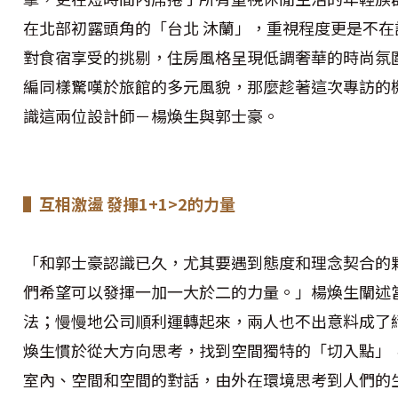
在北部初露頭角的「台北 沐蘭」，重視程度更是不在
對食宿享受的挑剔，住房風格呈現低調奢華的時尚氛
編同樣驚嘆於旅館的多元風貌，那麼趁著這次專訪的
識這兩位設計師－楊煥生與郭士豪。
▌互相激盪 發揮1+1>2的力量
「和郭士豪認識已久，尤其要遇到態度和理念契合的
們希望可以發揮一加一大於二的力量。」楊煥生闡述
法；慢慢地公司順利運轉起來，兩人也不出意料成了
煥生慣於從大方向思考，找到空間獨特的「切入點」
室內、空間和空間的對話，由外在環境思考到人們的