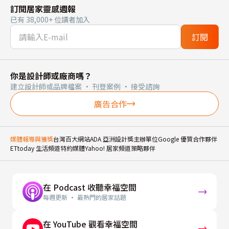
訂閱居家靈感週報
已有 38,000+ 位讀者加入
訂閱
你是設計師或廠商嗎？
建立設計師或品牌檔案 · 刊登案例 · 接受諮詢
廣告合作
媒體報導與獲獎
台灣百大網站
ADA 亞洲設計獎主辦單位
Google 優質合作夥伴
ETtoday 生活頻道特約媒體
Yahoo! 居家頻道策略夥伴
在 Podcast 收聽幸福空間
每週更新 · 最熱門的居家話題
在 YouTube 觀看幸福空間