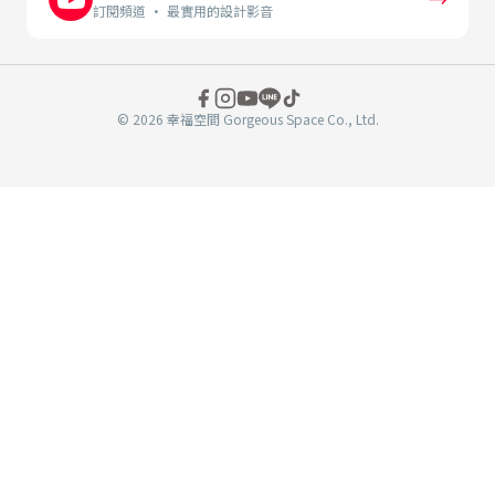
訂閱頻道 · 最實用的設計影音
© 2026 幸福空間 Gorgeous Space Co., Ltd.
分
享
至
book
WeChat
複製連結