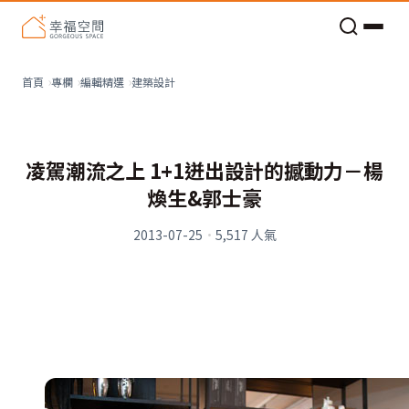
老屋預算分配與高 CP 值煥新術
建築設計
首頁
專欄
編輯精選
凌駕潮流之上 1+1迸出設計的撼動力－楊
煥生&郭士豪
2013-07-25
·
5,517
人氣