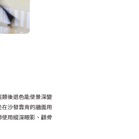
這類後退色能使景深變
坐在沙發靠背的牆面用
師使用縱深眼影、顴骨