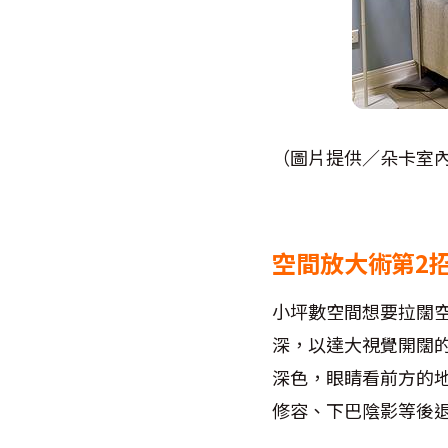
（圖片提供／朵卡室
空間放大術第2
小坪數空間想要拉闊
深，以達大視覺開闊
深色，眼睛看前方的
修容、下巴陰影等後