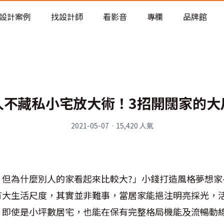
老屋預算分配與高 CP 值煥新術
設計案例
找設計師
看影音
專欄
品牌館
人不藏私小宅放大術！3招開闊家的大
2021-05-07
·
15,420
人氣
但為什麼別人的家看起來比較大?」小錢打造風格夢想家
有大生活尺度，其實並非難事，當居家能挹注明亮採光，
，即使是小坪數居宅，也能在保有完整格局機能及流暢動