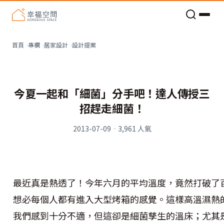
老屋預算分配與高 CP 值煥新術
設計提案
首頁
專欄
居家設計
今夏一起和「細菌」分手吧！達人傳授三
招趕走細菌！
2013-07-09
·
3,961
人氣
最近真是熱透了！今年六月的平均溫度，竟然打破了
想必每個人都有進入大型烤箱的感覺。這樣高溫濕熱
我們感到十分不適，但這卻是細菌孳生的溫床；尤其