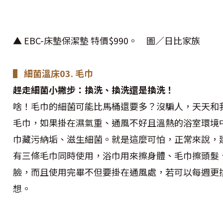
▲ EBC-床墊保潔墊 特價$990。 圖／日比家族
▌ 細菌溫床03. 毛巾
趕走細菌小撇步：換洗、換洗還是換洗！
啥！毛巾的細菌可能比馬桶還要多？沒騙人，天天和
毛巾，如果掛在濕氣重、通風不好且溫熱的浴室環境
巾藏污納垢、滋生細菌。就是這麼可怕，正常來說，
有三條毛巾同時使用，浴巾用來擦身體、毛巾擦頭髮
臉，而且使用完畢不但要掛在通風處，若可以每週更
想。