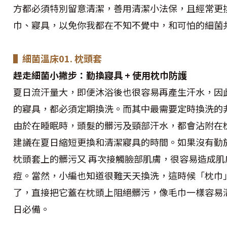
方都必須特別留意清潔，善用清潔小法保，且經常更
巾、寢具，以免你我都在不知不覺中，和可怕的細菌
▌細菌溫床01. 枕頭套
趕走細菌小撇步：勤換寢具 + 使用枕巾防護
夏日流汗量大，即便沐浴後也很容易再產生汗水，因
的寢具，都必須定期換洗。而其中最需要定時換洗的
由於在睡眠時，頭髮的髒污及頸部汗水，都會沾附在
建議在夏日縮短更換和清潔寢具的時間。如果沒有勤
枕頭套上的髒污又 再次接觸臉部肌膚，很容易造成肌
痘。當然，小編也知道很難天天換洗，這時候「枕巾
了，直接把它蓋在枕頭上阻絕髒污，像毛巾一樣容易
日必備。