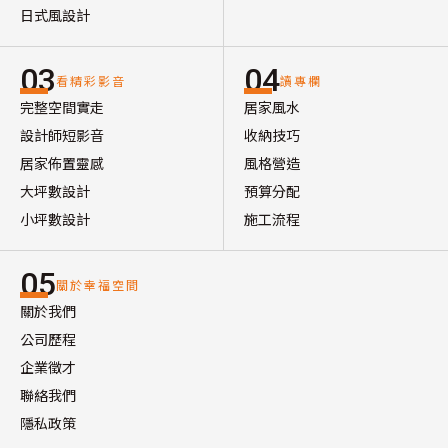
日式風設計
03
04
看精彩影音
讀專欄
完整空間實走
居家風水
設計師短影音
收納技巧
居家佈置靈感
風格營造
大坪數設計
預算分配
小坪數設計
施工流程
05
關於幸福空間
關於我們
公司歷程
企業徵才
聯絡我們
隱私政策