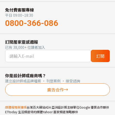
免付費客服專線
平日 09:00~18:30
0800-366-086
訂閱居家靈感週報
已有 38,000+ 位讀者加入
訂閱
你是設計師或廠商嗎？
建立設計師或品牌檔案 · 刊登案例 · 接受諮詢
廣告合作
媒體報導與獲獎
台灣百大網站
ADA 亞洲設計獎主辦單位
Google 優質合作夥伴
ETtoday 生活頻道特約媒體
Yahoo! 居家頻道策略夥伴