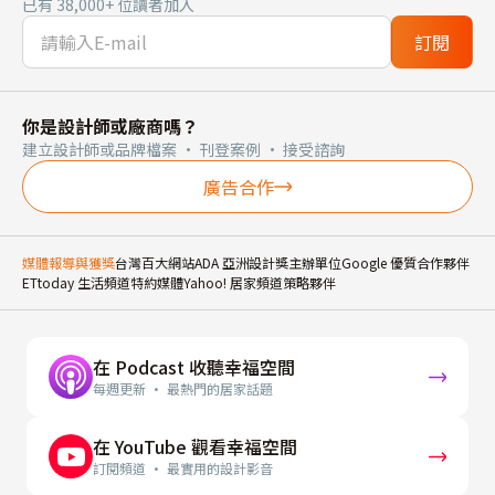
已有 38,000+ 位讀者加入
訂閱
你是設計師或廠商嗎？
建立設計師或品牌檔案 · 刊登案例 · 接受諮詢
廣告合作
媒體報導與獲獎
台灣百大網站
ADA 亞洲設計獎主辦單位
Google 優質合作夥伴
ETtoday 生活頻道特約媒體
Yahoo! 居家頻道策略夥伴
在 Podcast 收聽幸福空間
每週更新 · 最熱門的居家話題
在 YouTube 觀看幸福空間
訂閱頻道 · 最實用的設計影音