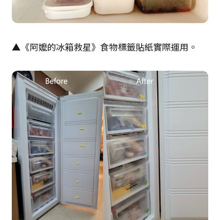
▲《阿嬤的冰箱救星》食物標籤貼紙實際運用。