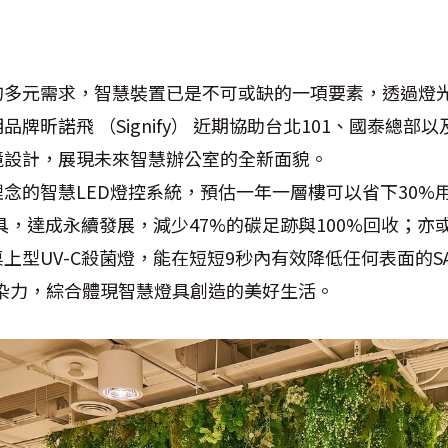
）
的多元需求，智慧裝置已是不可或缺的一項要素，透過燈
牌昕諾飛 （Signify） 近期協助台北101、國泰總部
境設計，展現未來智慧辦公室的全新面貌。
念的智慧LED燈控系統，預估一年一層樓可以省下30%
具，達成永續發展，減少47%的碳足跡與100%回收；亦
型UV-C殺菌燈，能在短短9秒內有效降低任何表面的SARS
）感染力，綜合體現智慧燈具創造的美好生活。