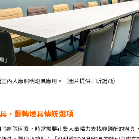
議室內人應照明燈具應用。（圖片提供／昕諾飛）
燈具，翻轉燈具傳統選項
間限制等因素，時常需要花費大量精力去找尋適配的燈具
美觀性。龔柏丞談到：「飛利浦3D列印燈具的特別之處在