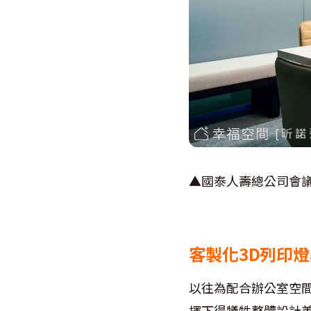
▲國泰人壽總公司會
客製化3D列印
以往為配合辦公室空
擇下得犧牲整體設計