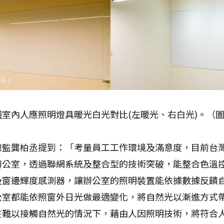
室內人應照明燈具暖光白光對比(左暖光、右白光)。（
總監龔柏丞提到：「考量員工工作環境及滿意度，目前台
辦公室，透過聯網系統及整合型的技術突破，能整合色溫
及窗邊輝度感測器，讓辦公室的照明裝置能依據數據反饋
公室都能依照窗外日光做最適變化，將自然光以漸進方式
在難以接觸自然光的情況下，藉由人因照明技術，將符合