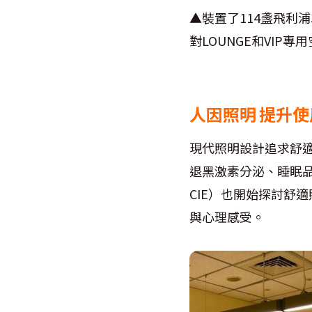
▲裝置了114盞飛利浦
對LOUNGE和VI
人因照明 提升
現代照明設計追求舒
退黑激素分泌、睡眠品質與心
CIE）也開始探討舒
與心理感受。