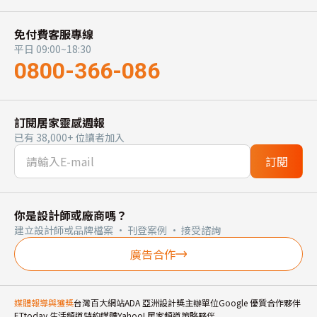
免付費客服專線
平日 09:00~18:30
0800-366-086
訂閱居家靈感週報
已有 38,000+ 位讀者加入
訂閱
你是設計師或廠商嗎？
建立設計師或品牌檔案 · 刊登案例 · 接受諮詢
廣告合作
媒體報導與獲獎
台灣百大網站
ADA 亞洲設計獎主辦單位
Google 優質合作夥伴
ETtoday 生活頻道特約媒體
Yahoo! 居家頻道策略夥伴