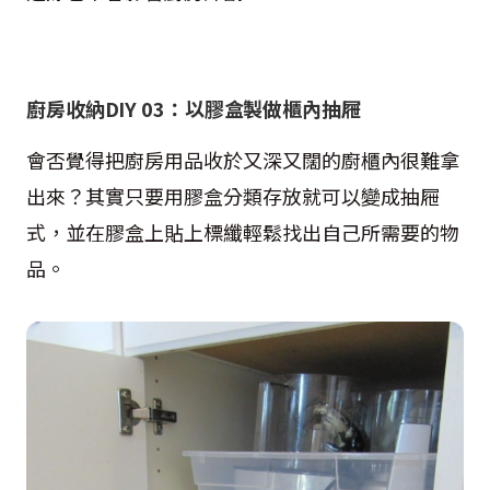
廚房收納DIY 03：以膠盒製做櫃內抽屜
會否覺得把廚房用品收於又深又闊的廚櫃內很難拿
出來？其實只要用膠盒分類存放就可以變成抽屜
式，並在膠盒上貼上標纖輕鬆找出自己所需要的物
品。