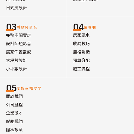
日式風設計
03
04
看精彩影音
讀專欄
完整空間實走
居家風水
設計師短影音
收納技巧
居家佈置靈感
風格營造
大坪數設計
預算分配
小坪數設計
施工流程
05
關於幸福空間
關於我們
公司歷程
企業徵才
聯絡我們
隱私政策