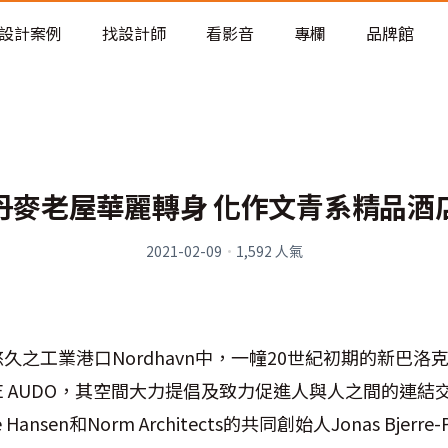
老屋預算分配與高 CP 值煥新術
設計案例
找設計師
看影音
專欄
品牌館
丹麥老屋華麗轉身 化作文青系精品酒
2021-02-09
·
1,592
人氣
久之工業港口Nordhavn中，一幢20世紀初期的新巴洛
E AUDO，其空間大力提倡及致力促進人與人之間的連結
Hansen和Norm Architects的共同創始人Jonas Bjerre-