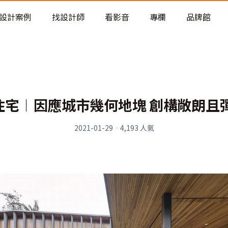
老屋預算分配與高 CP 值煥新術
設計案例
找設計師
看影音
專欄
品牌館
」住宅︱因應城市幾何地塊 創構敞朗且
2021-01-29
·
4,193
人氣