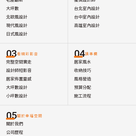
大坪數
台北室內設計
北歐風設計
台中室內設計
現代風設計
高雄室內設計
日式風設計
03
04
看精彩影音
讀專欄
完整空間實走
居家風水
設計師短影音
收納技巧
居家佈置靈感
風格營造
大坪數設計
預算分配
小坪數設計
施工流程
05
關於幸福空間
關於我們
公司歷程