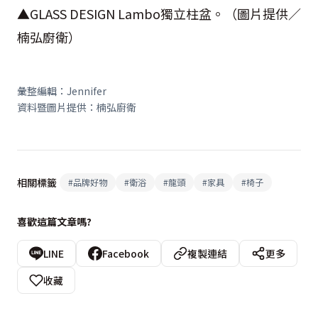
▲GLASS DESIGN Lambo獨立柱盆。（圖片提供／
楠弘廚衛）
彙整編輯：Jennifer
資料暨圖片提供：楠弘廚衛
相關標籤
#
品牌好物
#
衛浴
#
龍頭
#
家具
#
椅子
喜歡這篇文章嗎?
LINE
Facebook
複製連結
更多
收藏