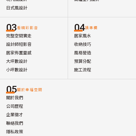
日式風設計
03
04
看精彩影音
讀專欄
完整空間實走
居家風水
設計師短影音
收納技巧
居家佈置靈感
風格營造
大坪數設計
預算分配
小坪數設計
施工流程
05
關於幸福空間
關於我們
公司歷程
企業徵才
聯絡我們
隱私政策