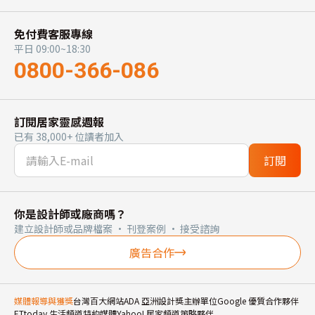
免付費客服專線
平日 09:00~18:30
0800-366-086
訂閱居家靈感週報
已有 38,000+ 位讀者加入
訂閱
你是設計師或廠商嗎？
建立設計師或品牌檔案 · 刊登案例 · 接受諮詢
廣告合作
媒體報導與獲獎
台灣百大網站
ADA 亞洲設計獎主辦單位
Google 優質合作夥伴
ETtoday 生活頻道特約媒體
Yahoo! 居家頻道策略夥伴