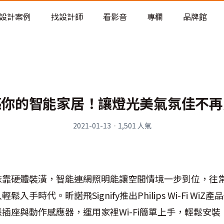
老屋預算分配與高 CP 值煥新術
設計案例
找設計師
看影音
專欄
品牌館
亮你的智能家居！讓燈光美氣氛佳不再
2021-01-13
·
1,501
人氣
依靠硬體裝潢，智能連網照明能讓空間情境一步到位，往
入手時代。昕諾飛Signify推出Philips Wi-Fi Wi
插座與動作感應器，運用家裡Wi-Fi簡單上手，輕鬆安