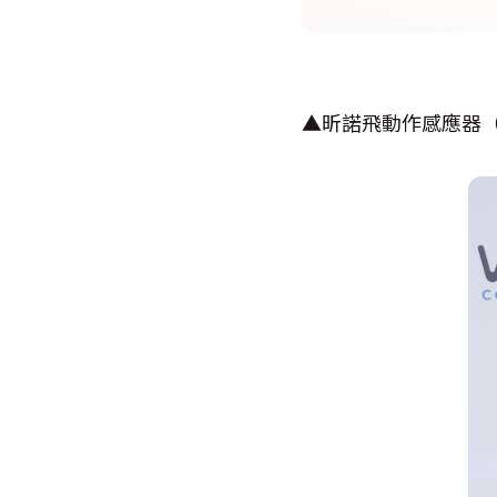
▲昕諾飛動作感應器（