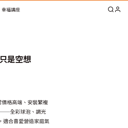
幸福講座
只是空想
常價格高端、安裝繁複
Z產品──全彩球泡、調光
裝，適合喜愛營造家庭氣